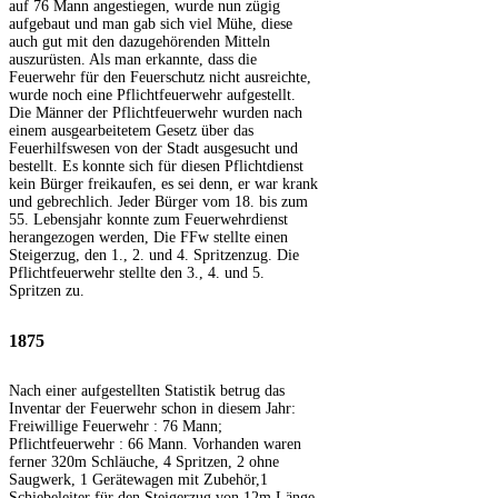
auf 76 Mann angestiegen, wurde nun zügig
aufgebaut und man gab sich viel Mühe, diese
auch gut mit den dazugehörenden Mitteln
auszurüsten. Als man erkannte, dass die
Feuerwehr für den Feuerschutz nicht ausreichte,
wurde noch eine Pflichtfeuerwehr aufgestellt.
Die Männer der Pflichtfeuerwehr wurden nach
einem ausgearbeitetem Gesetz über das
Feuerhilfswesen von der Stadt ausgesucht und
bestellt. Es konnte sich für diesen Pflichtdienst
kein Bürger freikaufen, es sei denn, er war krank
und gebrechlich. Jeder Bürger vom 18. bis zum
55. Lebensjahr konnte zum Feuerwehrdienst
herangezogen werden, Die FFw stellte einen
Steigerzug, den 1., 2. und 4. Spritzenzug. Die
Pflichtfeuerwehr stellte den 3., 4. und 5.
Spritzen zu.
1875
Nach einer aufgestellten Statistik betrug das
Inventar der Feuerwehr schon in diesem Jahr:
Freiwillige Feuerwehr : 76 Mann;
Pflichtfeuerwehr : 66 Mann. Vorhanden waren
ferner 320m Schläuche, 4 Spritzen, 2 ohne
Saugwerk, 1 Gerätewagen mit Zubehör,1
Schiebeleiter für den Steigerzug von 12m Länge,