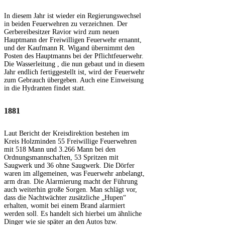
In diesem Jahr ist wieder ein Regierungswechsel
in beiden Feuerwehren zu verzeichnen. Der
Gerbereibesitzer Ravior wird zum neuen
Hauptmann der Freiwilligen Feuerwehr ernannt,
und der Kaufmann R. Wigand übernimmt den
Posten des Hauptmanns bei der Pflichtfeuerwehr.
Die Wasserleitung , die nun gebaut und in diesem
Jahr endlich fertiggestellt ist, wird der Feuerwehr
zum Gebrauch übergeben. Auch eine Einweisung
in die Hydranten findet statt.
1881
Laut Bericht der Kreisdirektion bestehen im
Kreis Holzminden 55 Freiwillige Feuerwehren
mit 518 Mann und 3.266 Mann bei den
Ordnungsmannschaften, 53 Spritzen mit
Saugwerk und 36 ohne Saugwerk. Die Dörfer
waren im allgemeinen, was Feuerwehr anbelangt,
arm dran. Die Alarmierung macht der Führung
auch weiterhin große Sorgen. Man schlägt vor,
dass die Nachtwächter zusätzliche „Hupen“
erhalten, womit bei einem Brand alarmiert
werden soll. Es handelt sich hierbei um ähnliche
Dinger wie sie später an den Autos bzw.