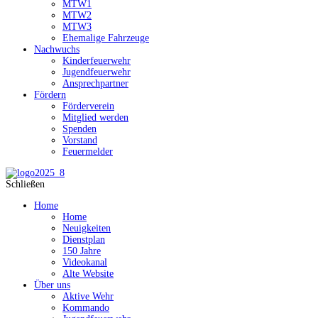
MTW1
MTW2
MTW3
Ehemalige Fahrzeuge
Nachwuchs
Kinderfeuerwehr
Jugendfeuerwehr
Ansprechpartner
Fördern
Förderverein
Mitglied werden
Spenden
Vorstand
Feuermelder
Schließen
Home
Home
Neuigkeiten
Dienstplan
150 Jahre
Videokanal
Alte Website
Über uns
Aktive Wehr
Kommando