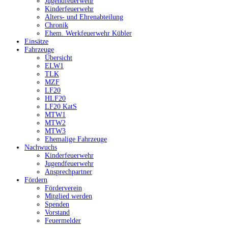
Jugendfeuerwehr
Kinderfeuerwehr
Alters- und Ehrenabteilung
Chronik
Ehem. Werkfeuerwehr Kübler
Einsätze
Fahrzeuge
Übersicht
ELW1
TLK
MZF
LF20
HLF20
LF20 KatS
MTW1
MTW2
MTW3
Ehemalige Fahrzeuge
Nachwuchs
Kinderfeuerwehr
Jugendfeuerwehr
Ansprechpartner
Fördern
Förderverein
Mitglied werden
Spenden
Vorstand
Feuermelder