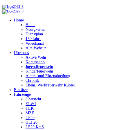
Home
Home
Neuigkeiten
Dienstplan
150 Jahre
Videokanal
Alte Website
Über uns
Aktive Wehr
Kommando
Jugendfeuerwehr
Kinderfeuerwehr
Alters- und Ehrenabteilung
Chronik
Ehem. Werkfeuerwehr Kübler
Einsätze
Fahrzeuge
Übersicht
ELW1
TLK
MZF
LF20
HLF20
LF20 KatS