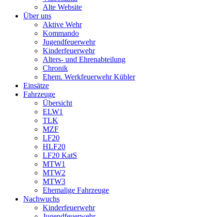
Alte Website
Über uns
Aktive Wehr
Kommando
Jugendfeuerwehr
Kinderfeuerwehr
Alters- und Ehrenabteilung
Chronik
Ehem. Werkfeuerwehr Kübler
Einsätze
Fahrzeuge
Übersicht
ELW1
TLK
MZF
LF20
HLF20
LF20 KatS
MTW1
MTW2
MTW3
Ehemalige Fahrzeuge
Nachwuchs
Kinderfeuerwehr
Jugendfeuerwehr