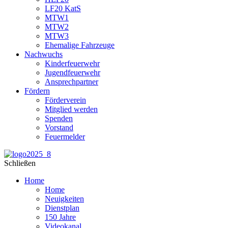
LF20 KatS
MTW1
MTW2
MTW3
Ehemalige Fahrzeuge
Nachwuchs
Kinderfeuerwehr
Jugendfeuerwehr
Ansprechpartner
Fördern
Förderverein
Mitglied werden
Spenden
Vorstand
Feuermelder
Schließen
Home
Home
Neuigkeiten
Dienstplan
150 Jahre
Videokanal