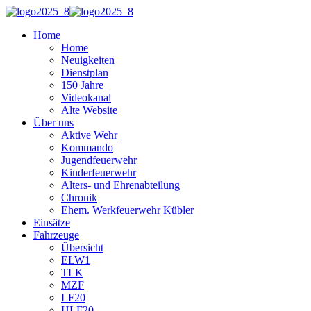
Home
Home
Neuigkeiten
Dienstplan
150 Jahre
Videokanal
Alte Website
Über uns
Aktive Wehr
Kommando
Jugendfeuerwehr
Kinderfeuerwehr
Alters- und Ehrenabteilung
Chronik
Ehem. Werkfeuerwehr Kübler
Einsätze
Fahrzeuge
Übersicht
ELW1
TLK
MZF
LF20
HLF20