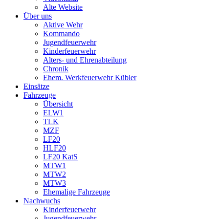
Alte Website
Über uns
Aktive Wehr
Kommando
Jugendfeuerwehr
Kinderfeuerwehr
Alters- und Ehrenabteilung
Chronik
Ehem. Werkfeuerwehr Kübler
Einsätze
Fahrzeuge
Übersicht
ELW1
TLK
MZF
LF20
HLF20
LF20 KatS
MTW1
MTW2
MTW3
Ehemalige Fahrzeuge
Nachwuchs
Kinderfeuerwehr
Jugendfeuerwehr