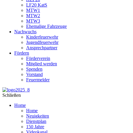
LF20 KatS
MTW1
MTW2
MTW3
Ehemalige Fahrzeuge
Nachwuchs
Kinderfeuerwehr
Jugendfeuerwehr
Ansprechpartner
Fördern
Förderverein
Mitglied werden
Spenden
Vorstand
Feuermelder
Schließen
Home
Home
Neuigkeiten
Dienstplan
150 Jahre
Videokanal