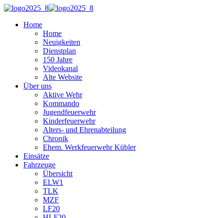
Home
Home
Neuigkeiten
Dienstplan
150 Jahre
Videokanal
Alte Website
Über uns
Aktive Wehr
Kommando
Jugendfeuerwehr
Kinderfeuerwehr
Alters- und Ehrenabteilung
Chronik
Ehem. Werkfeuerwehr Kübler
Einsätze
Fahrzeuge
Übersicht
ELW1
TLK
MZF
LF20
HLF20