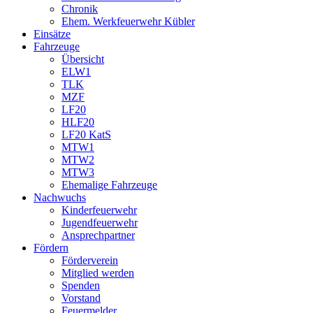
Chronik
Ehem. Werkfeuerwehr Kübler
Einsätze
Fahrzeuge
Übersicht
ELW1
TLK
MZF
LF20
HLF20
LF20 KatS
MTW1
MTW2
MTW3
Ehemalige Fahrzeuge
Nachwuchs
Kinderfeuerwehr
Jugendfeuerwehr
Ansprechpartner
Fördern
Förderverein
Mitglied werden
Spenden
Vorstand
Feuermelder