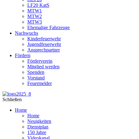
LF20 KatS
MTW1
MTW2
MTW3
Ehemalige Fahrzeuge
Nachwuchs
Kinderfeuerwehr
Jugendfeuerwehr
Ansprechpartner
Fördern
Förderverein
Mitglied werden
Spenden
Vorstand
Feuermelder
Schließen
Home
Home
Neuigkeiten
Dienstplan
150 Jahre
Videokanal