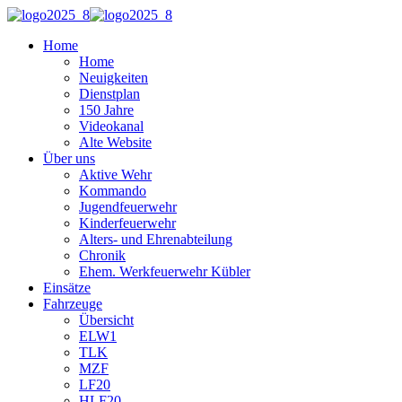
Home
Home
Neuigkeiten
Dienstplan
150 Jahre
Videokanal
Alte Website
Über uns
Aktive Wehr
Kommando
Jugendfeuerwehr
Kinderfeuerwehr
Alters- und Ehrenabteilung
Chronik
Ehem. Werkfeuerwehr Kübler
Einsätze
Fahrzeuge
Übersicht
ELW1
TLK
MZF
LF20
HLF20