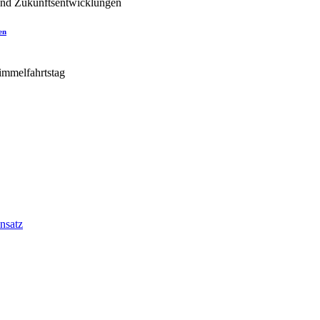
en
nsatz