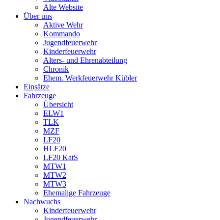
Alte Website
Über uns
Aktive Wehr
Kommando
Jugendfeuerwehr
Kinderfeuerwehr
Alters- und Ehrenabteilung
Chronik
Ehem. Werkfeuerwehr Kübler
Einsätze
Fahrzeuge
Übersicht
ELW1
TLK
MZF
LF20
HLF20
LF20 KatS
MTW1
MTW2
MTW3
Ehemalige Fahrzeuge
Nachwuchs
Kinderfeuerwehr
Jugendfeuerwehr