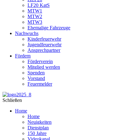
LF20 KatS
MTW1
MTW2
MTW3
Ehemalige Fahrzeuge
Nachwuchs
Kinderfeuerwehr
Jugendfeuerwehr
Ansprechpartner
Fördern
Förderverein
Mitglied werden
Spenden
Vorstand
Feuermelder
Schließen
Home
Home
Neuigkeiten
Dienstplan
150 Jahre
Videokanal