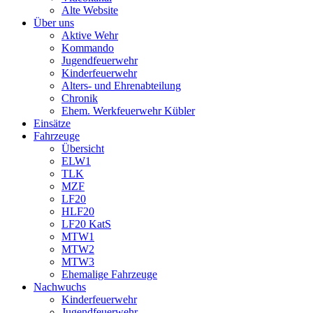
Alte Website
Über uns
Aktive Wehr
Kommando
Jugendfeuerwehr
Kinderfeuerwehr
Alters- und Ehrenabteilung
Chronik
Ehem. Werkfeuerwehr Kübler
Einsätze
Fahrzeuge
Übersicht
ELW1
TLK
MZF
LF20
HLF20
LF20 KatS
MTW1
MTW2
MTW3
Ehemalige Fahrzeuge
Nachwuchs
Kinderfeuerwehr
Jugendfeuerwehr