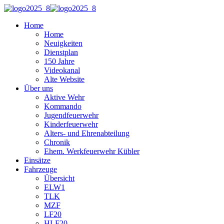
Home
Home
Neuigkeiten
Dienstplan
150 Jahre
Videokanal
Alte Website
Über uns
Aktive Wehr
Kommando
Jugendfeuerwehr
Kinderfeuerwehr
Alters- und Ehrenabteilung
Chronik
Ehem. Werkfeuerwehr Kübler
Einsätze
Fahrzeuge
Übersicht
ELW1
TLK
MZF
LF20
HLF20