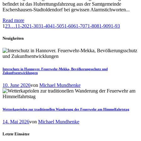
befindet ist das Hubrettungsfahrzeug aus der Samtgemeinde
Eschershausen-Stadtoldendorf bei gewissen Alarmstichworten...
Read more
1
2
3
…
11-20
21-30
31-40
41-50
51-60
61-70
71-80
81-90
91-93
Neuigkeiten
Interschutz in Hannover. Feuerwehr-Mekka, Bevölkerungsschutz und
Zukunftsentwicklungen
10. June 2026
von
Michael Mundhenke
Wetterkapriolen zur traditionellen Wanderung der Feuerwehr am Himmelfahrtstag
14. Mai 2026
von
Michael Mundhenke
Letzte Einsätze