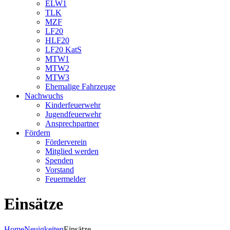
ELW1
TLK
MZF
LF20
HLF20
LF20 KatS
MTW1
MTW2
MTW3
Ehemalige Fahrzeuge
Nachwuchs
Kinderfeuerwehr
Jugendfeuerwehr
Ansprechpartner
Fördern
Förderverein
Mitglied werden
Spenden
Vorstand
Feuermelder
Einsätze
Home
Neuigkeiten
Einsätze