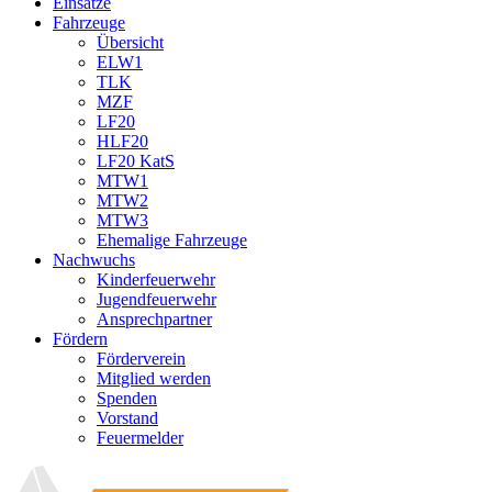
Einsätze
Fahrzeuge
Übersicht
ELW1
TLK
MZF
LF20
HLF20
LF20 KatS
MTW1
MTW2
MTW3
Ehemalige Fahrzeuge
Nachwuchs
Kinderfeuerwehr
Jugendfeuerwehr
Ansprechpartner
Fördern
Förderverein
Mitglied werden
Spenden
Vorstand
Feuermelder