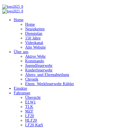
Home
Home
Neuigkeiten
Dienstplan
150 Jahre
Videokanal
Alte Website
Über uns
Aktive Wehr
Kommando
Jugendfeuerwehr
Kinderfeuerwehr
Alters- und Ehrenabteilung
Chronik
Ehem. Werkfeuerwehr Kübler
Einsätze
Fahrzeuge
Übersicht
ELW1
TLK
MZF
LF20
HLF20
LF20 KatS