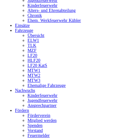
Jugendfeuerwehr
Kinderfeuerwehr
Alters- und Ehrenabteilung
Chronik
Ehem. Werkfeuerwehr Kübler
Einsätze
Fahrzeuge
Übersicht
ELW1
TLK
MZF
LF20
HLF20
LF20 KatS
MTW1
MTW2
MTW3
Ehemalige Fahrzeuge
Nachwuchs
Kinderfeuerwehr
Jugendfeuerwehr
Ansprechpartner
Fördern
Förderverein
Mitglied werden
Spenden
Vorstand
Feuermelder