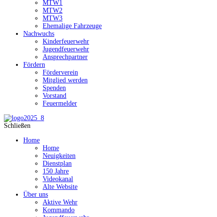
MTW1
MTW2
MTW3
Ehemalige Fahrzeuge
Nachwuchs
Kinderfeuerwehr
Jugendfeuerwehr
Ansprechpartner
Fördern
Förderverein
Mitglied werden
Spenden
Vorstand
Feuermelder
Schließen
Home
Home
Neuigkeiten
Dienstplan
150 Jahre
Videokanal
Alte Website
Über uns
Aktive Wehr
Kommando