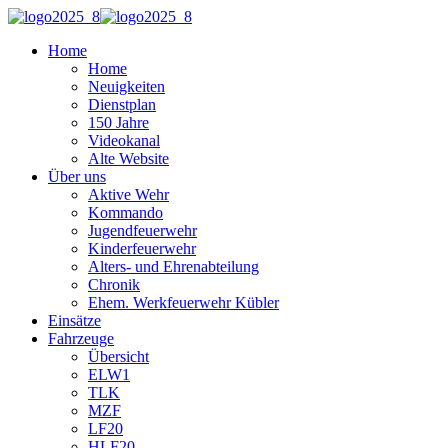
Home
Home
Neuigkeiten
Dienstplan
150 Jahre
Videokanal
Alte Website
Über uns
Aktive Wehr
Kommando
Jugendfeuerwehr
Kinderfeuerwehr
Alters- und Ehrenabteilung
Chronik
Ehem. Werkfeuerwehr Kübler
Einsätze
Fahrzeuge
Übersicht
ELW1
TLK
MZF
LF20
HLF20