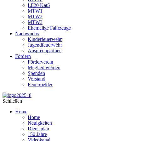
LF20 KatS
MTW1
MTW2
MTW3
Ehemalige Fahrzeuge
Nachwuchs
Kinderfeuerwehr
Jugendfeuerwehr
Ansprechpartner
Fördern
Förderverein
Mitglied werden
Spenden
Vorstand
Feuermelder
Schließen
Home
Home
Neuigkeiten
Dienstplan
150 Jahre
Videokanal