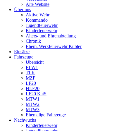
Alte Website
Über uns
Aktive Wehr
Kommando
Jugendfeuerwehr
Kinderfeuerwehr
Alters- und Ehrenabteilung
Chronik
Ehem. Werkfeuerwehr Kübler
Einsätze
Fahrzeuge
Übersicht
ELW1
TLK
MZF
LF20
HLF20
LF20 KatS
MTW1
MTW2
MTW3
Ehemalige Fahrzeuge
Nachwuchs
Kinderfeuerwehr
Jugendfeuerwehr