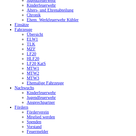
Jugendfeuerwehr
Kinderfeuerwehr
Alters- und Ehrenabteilung
Chronik
Ehem. Werkfeuerwehr Kübler
Einsätze
Fahrzeuge
Übersicht
ELW1
TLK
MZF
LF20
HLF20
LF20 KatS
MTW1
MTW2
MTW3
Ehemalige Fahrzeuge
Nachwuchs
Kinderfeuerwehr
Jugendfeuerwehr
Ansprechpartner
Fördern
Förderverein
Mitglied werden
Spenden
Vorstand
Feuermelder