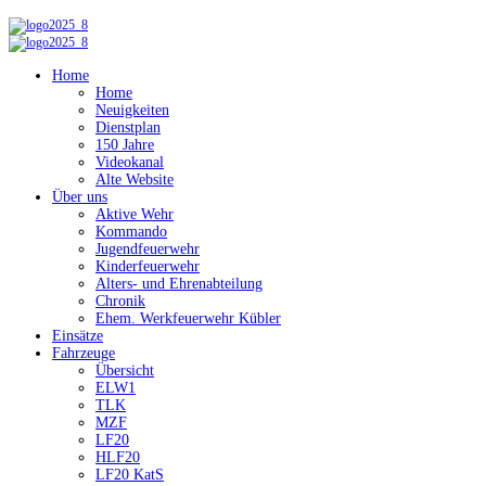
Home
Home
Neuigkeiten
Dienstplan
150 Jahre
Videokanal
Alte Website
Über uns
Aktive Wehr
Kommando
Jugendfeuerwehr
Kinderfeuerwehr
Alters- und Ehrenabteilung
Chronik
Ehem. Werkfeuerwehr Kübler
Einsätze
Fahrzeuge
Übersicht
ELW1
TLK
MZF
LF20
HLF20
LF20 KatS