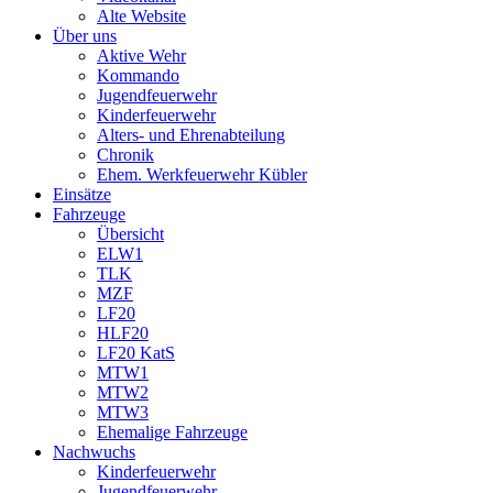
Alte Website
Über uns
Aktive Wehr
Kommando
Jugendfeuerwehr
Kinderfeuerwehr
Alters- und Ehrenabteilung
Chronik
Ehem. Werkfeuerwehr Kübler
Einsätze
Fahrzeuge
Übersicht
ELW1
TLK
MZF
LF20
HLF20
LF20 KatS
MTW1
MTW2
MTW3
Ehemalige Fahrzeuge
Nachwuchs
Kinderfeuerwehr
Jugendfeuerwehr