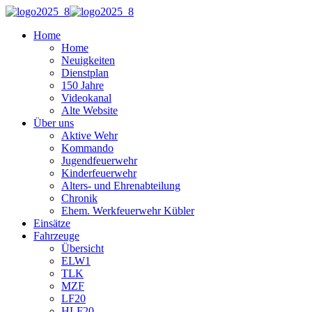
Home
Home
Neuigkeiten
Dienstplan
150 Jahre
Videokanal
Alte Website
Über uns
Aktive Wehr
Kommando
Jugendfeuerwehr
Kinderfeuerwehr
Alters- und Ehrenabteilung
Chronik
Ehem. Werkfeuerwehr Kübler
Einsätze
Fahrzeuge
Übersicht
ELW1
TLK
MZF
LF20
HLF20