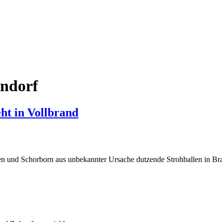
endorf
ht in Vollbrand
 und Schorborn aus unbekannter Ursache dutzende Strohballen in Bra