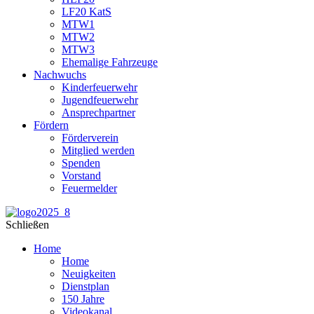
LF20 KatS
MTW1
MTW2
MTW3
Ehemalige Fahrzeuge
Nachwuchs
Kinderfeuerwehr
Jugendfeuerwehr
Ansprechpartner
Fördern
Förderverein
Mitglied werden
Spenden
Vorstand
Feuermelder
Schließen
Home
Home
Neuigkeiten
Dienstplan
150 Jahre
Videokanal