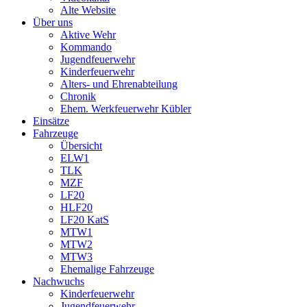
Alte Website
Über uns
Aktive Wehr
Kommando
Jugendfeuerwehr
Kinderfeuerwehr
Alters- und Ehrenabteilung
Chronik
Ehem. Werkfeuerwehr Kübler
Einsätze
Fahrzeuge
Übersicht
ELW1
TLK
MZF
LF20
HLF20
LF20 KatS
MTW1
MTW2
MTW3
Ehemalige Fahrzeuge
Nachwuchs
Kinderfeuerwehr
Jugendfeuerwehr