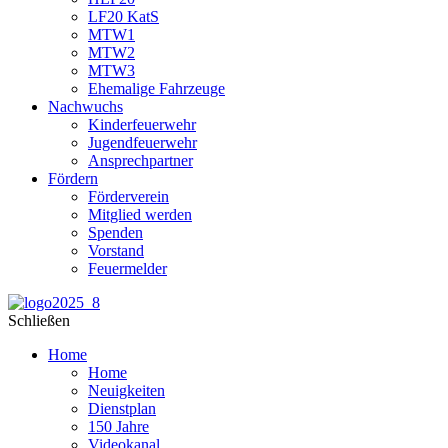
LF20 KatS
MTW1
MTW2
MTW3
Ehemalige Fahrzeuge
Nachwuchs
Kinderfeuerwehr
Jugendfeuerwehr
Ansprechpartner
Fördern
Förderverein
Mitglied werden
Spenden
Vorstand
Feuermelder
Schließen
Home
Home
Neuigkeiten
Dienstplan
150 Jahre
Videokanal