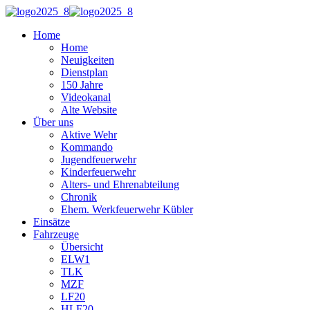
Home
Home
Neuigkeiten
Dienstplan
150 Jahre
Videokanal
Alte Website
Über uns
Aktive Wehr
Kommando
Jugendfeuerwehr
Kinderfeuerwehr
Alters- und Ehrenabteilung
Chronik
Ehem. Werkfeuerwehr Kübler
Einsätze
Fahrzeuge
Übersicht
ELW1
TLK
MZF
LF20
HLF20