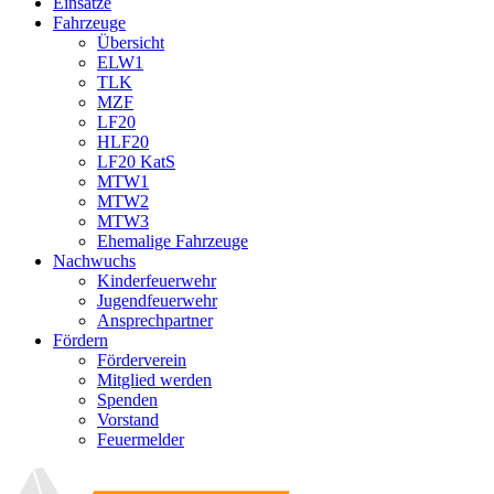
Einsätze
Fahrzeuge
Übersicht
ELW1
TLK
MZF
LF20
HLF20
LF20 KatS
MTW1
MTW2
MTW3
Ehemalige Fahrzeuge
Nachwuchs
Kinderfeuerwehr
Jugendfeuerwehr
Ansprechpartner
Fördern
Förderverein
Mitglied werden
Spenden
Vorstand
Feuermelder