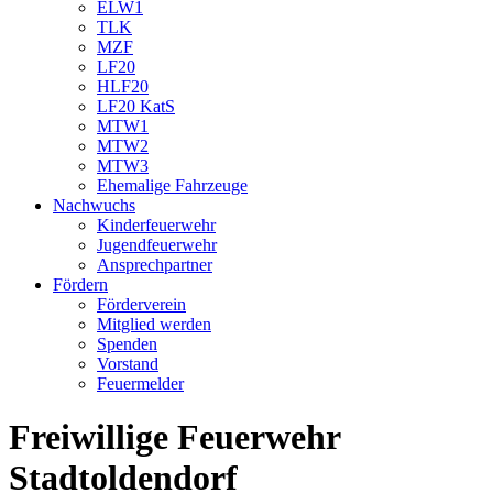
ELW1
TLK
MZF
LF20
HLF20
LF20 KatS
MTW1
MTW2
MTW3
Ehemalige Fahrzeuge
Nachwuchs
Kinderfeuerwehr
Jugendfeuerwehr
Ansprechpartner
Fördern
Förderverein
Mitglied werden
Spenden
Vorstand
Feuermelder
Freiwillige Feuerwehr
Stadtoldendorf