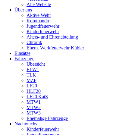
Alte Website
Über uns
Aktive Wehr
Kommando
Jugendfeuerwehr
Kinderfeuerwehr
Alters- und Ehrenabteilung
Chronik
Ehem. Werkfeuerwehr Kübler
Einsätze
Fahrzeuge
Übersicht
ELW1
TLK
MZF
LF20
HLF20
LF20 KatS
MTW1
MTW2
MTW3
Ehemalige Fahrzeuge
Nachwuchs
Kinderfeuerwehr
Jugendfeuerwehr