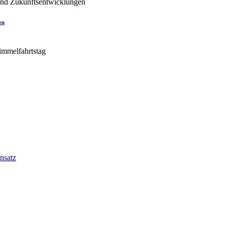
en
nsatz