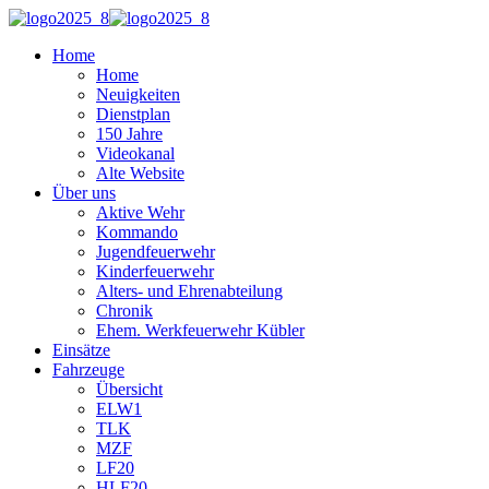
Home
Home
Neuigkeiten
Dienstplan
150 Jahre
Videokanal
Alte Website
Über uns
Aktive Wehr
Kommando
Jugendfeuerwehr
Kinderfeuerwehr
Alters- und Ehrenabteilung
Chronik
Ehem. Werkfeuerwehr Kübler
Einsätze
Fahrzeuge
Übersicht
ELW1
TLK
MZF
LF20
HLF20