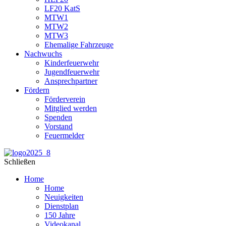
LF20 KatS
MTW1
MTW2
MTW3
Ehemalige Fahrzeuge
Nachwuchs
Kinderfeuerwehr
Jugendfeuerwehr
Ansprechpartner
Fördern
Förderverein
Mitglied werden
Spenden
Vorstand
Feuermelder
Schließen
Home
Home
Neuigkeiten
Dienstplan
150 Jahre
Videokanal