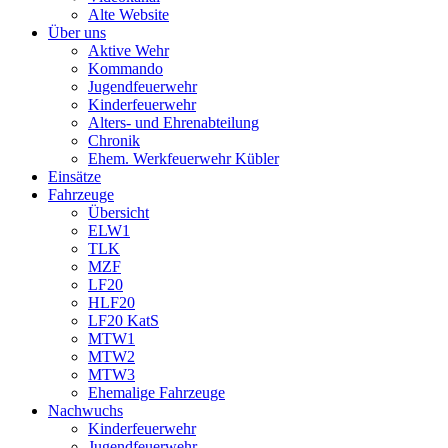
Alte Website
Über uns
Aktive Wehr
Kommando
Jugendfeuerwehr
Kinderfeuerwehr
Alters- und Ehrenabteilung
Chronik
Ehem. Werkfeuerwehr Kübler
Einsätze
Fahrzeuge
Übersicht
ELW1
TLK
MZF
LF20
HLF20
LF20 KatS
MTW1
MTW2
MTW3
Ehemalige Fahrzeuge
Nachwuchs
Kinderfeuerwehr
Jugendfeuerwehr