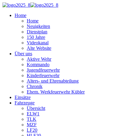
Home
Home
Neuigkeiten
Dienstplan
150 Jahre
Videokanal
Alte Website
Über uns
Aktive Wehr
Kommando
Jugendfeuerwehr
Kinderfeuerwehr
Alters- und Ehrenabteilung
Chronik
Ehem. Werkfeuerwehr Kübler
Einsätze
Fahrzeuge
Übersicht
ELW1
TLK
MZF
LF20
HLF20