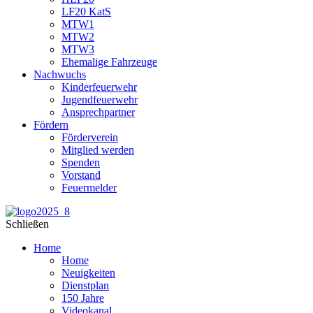
LF20 KatS
MTW1
MTW2
MTW3
Ehemalige Fahrzeuge
Nachwuchs
Kinderfeuerwehr
Jugendfeuerwehr
Ansprechpartner
Fördern
Förderverein
Mitglied werden
Spenden
Vorstand
Feuermelder
Schließen
Home
Home
Neuigkeiten
Dienstplan
150 Jahre
Videokanal