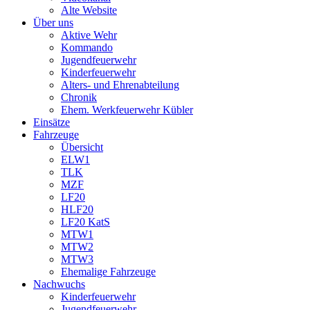
Alte Website
Über uns
Aktive Wehr
Kommando
Jugendfeuerwehr
Kinderfeuerwehr
Alters- und Ehrenabteilung
Chronik
Ehem. Werkfeuerwehr Kübler
Einsätze
Fahrzeuge
Übersicht
ELW1
TLK
MZF
LF20
HLF20
LF20 KatS
MTW1
MTW2
MTW3
Ehemalige Fahrzeuge
Nachwuchs
Kinderfeuerwehr
Jugendfeuerwehr