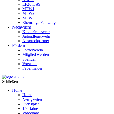
LF20 KatS
MTW1
MTW2
MTW3
Ehemalige Fahrzeuge
Nachwuchs
Kinderfeuerwehr
Jugendfeuerwehr
Ansprechpartner
Fördern
Förderverein
Mitglied werden
Spenden
Vorstand
Feuermelder
Schließen
Home
Home
Neuigkeiten
Dienstplan
150 Jahre
Videokanal