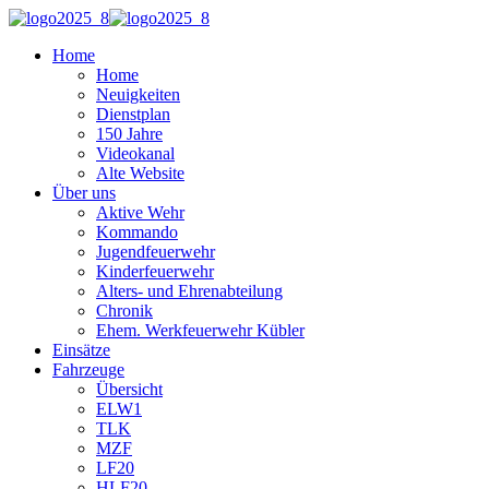
Home
Home
Neuigkeiten
Dienstplan
150 Jahre
Videokanal
Alte Website
Über uns
Aktive Wehr
Kommando
Jugendfeuerwehr
Kinderfeuerwehr
Alters- und Ehrenabteilung
Chronik
Ehem. Werkfeuerwehr Kübler
Einsätze
Fahrzeuge
Übersicht
ELW1
TLK
MZF
LF20
HLF20