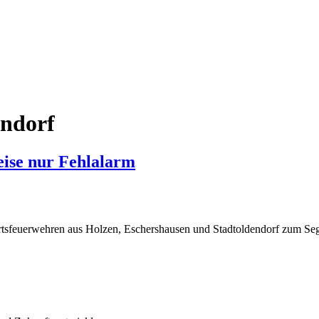
endorf
eise nur Fehlalarm
feuerwehren aus Holzen, Eschershausen und Stadtoldendorf zum Segelfl