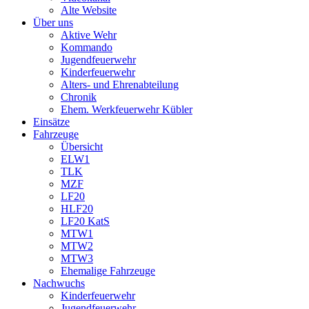
Alte Website
Über uns
Aktive Wehr
Kommando
Jugendfeuerwehr
Kinderfeuerwehr
Alters- und Ehrenabteilung
Chronik
Ehem. Werkfeuerwehr Kübler
Einsätze
Fahrzeuge
Übersicht
ELW1
TLK
MZF
LF20
HLF20
LF20 KatS
MTW1
MTW2
MTW3
Ehemalige Fahrzeuge
Nachwuchs
Kinderfeuerwehr
Jugendfeuerwehr