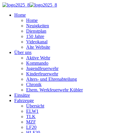
Home
Home
Neuigkeiten
Dienstplan
150 Jahre
Videokanal
Alte Website
Über uns
Aktive Wehr
Kommando
Jugendfeuerwehr
Kinderfeuerwehr
Alters- und Ehrenabteilung
Chronik
Ehem. Werkfeuerwehr Kübler
Einsätze
Fahrzeuge
Übersicht
ELW1
TLK
MZF
LF20
HLF20