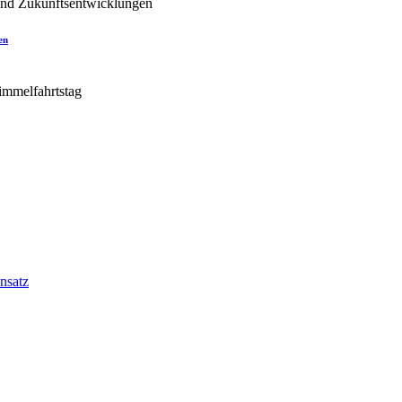
en
nsatz