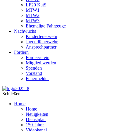
LF20 KatS
MTW1
MTW2
MTW3
Ehemalige Fahrzeuge
Nachwuchs
Kinderfeuerwehr
Jugendfeuerwehr
Ansprechpartner
Fördern
Förderverein
Mitglied werden
Spenden
Vorstand
Feuermelder
Schließen
Home
Home
Neuigkeiten
Dienstplan
150 Jahre
Videokanal