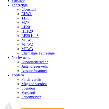
Einsätze
Fahrzeuge
Übersicht
ELW1
TLK
MZF
LF20
HLF20
LF20 KatS
MTW1
MTW2
MTW3
Ehemalige Fahrzeuge
Nachwuchs
Kinderfeuerwehr
Jugendfeuerwehr
Ansprechpartner
Fördern
Förderverein
Mitglied werden
Spenden
Vorstand
Feuermelder