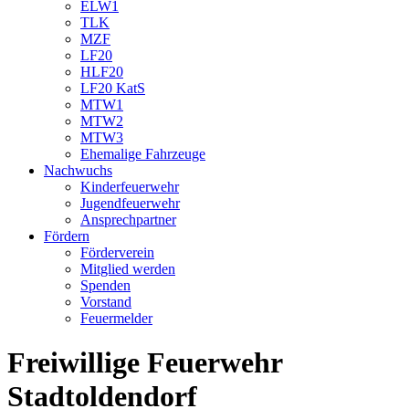
ELW1
TLK
MZF
LF20
HLF20
LF20 KatS
MTW1
MTW2
MTW3
Ehemalige Fahrzeuge
Nachwuchs
Kinderfeuerwehr
Jugendfeuerwehr
Ansprechpartner
Fördern
Förderverein
Mitglied werden
Spenden
Vorstand
Feuermelder
Freiwillige Feuerwehr
Stadtoldendorf