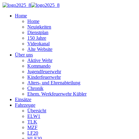
Home
Home
Neuigkeiten
Dienstplan
150 Jahre
Videokanal
Alte Website
Über uns
Aktive Wehr
Kommando
Jugendfeuerwehr
Kinderfeuerwehr
Alters- und Ehrenabteilung
Chronik
Ehem. Werkfeuerwehr Kübler
Einsätze
Fahrzeuge
Übersicht
ELW1
TLK
MZF
LF20
HLF20