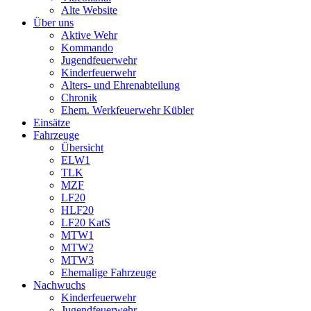
Alte Website
Über uns
Aktive Wehr
Kommando
Jugendfeuerwehr
Kinderfeuerwehr
Alters- und Ehrenabteilung
Chronik
Ehem. Werkfeuerwehr Kübler
Einsätze
Fahrzeuge
Übersicht
ELW1
TLK
MZF
LF20
HLF20
LF20 KatS
MTW1
MTW2
MTW3
Ehemalige Fahrzeuge
Nachwuchs
Kinderfeuerwehr
Jugendfeuerwehr