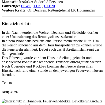
Mannschaftsstärke:
St´dorf: 8 Personen
Fahrzeuge:
ELW1
,
TLK
,
HLF20
Weitere Kräfte:
OF Deensen, Rettungsdienst LK Holzminden
Einsatzbericht:
In der Nacht wurden die Wehren Deensen und Stadtoldendorf zu
einer Unterstützung des Rettungsdienstes alarmiert.
In einem Wohnhaus bedurfte eine Person medizinische Hilfe. Um
die Person schonend aus dem Haus transportieren zu können wurde
die Feuerwehr alarmiert. Dabei auch das Hubrettungsfahrzeug der
Samtgemeinde.
Das Fahrzeug wurde vor dem Haus in Stellung gebracht und
anschließend konnte der schonende Transport durchgeführt werden.
Nach Übergabe und Rückbau konnten die Feuerwehren ihren
Einsatz nach rund einer Stunde an den jeweiligen Feuerwehrhäusern
beenden.
Teilen:
Neuigkeiten