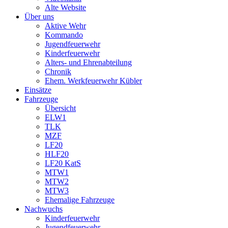
Alte Website
Über uns
Aktive Wehr
Kommando
Jugendfeuerwehr
Kinderfeuerwehr
Alters- und Ehrenabteilung
Chronik
Ehem. Werkfeuerwehr Kübler
Einsätze
Fahrzeuge
Übersicht
ELW1
TLK
MZF
LF20
HLF20
LF20 KatS
MTW1
MTW2
MTW3
Ehemalige Fahrzeuge
Nachwuchs
Kinderfeuerwehr
Jugendfeuerwehr