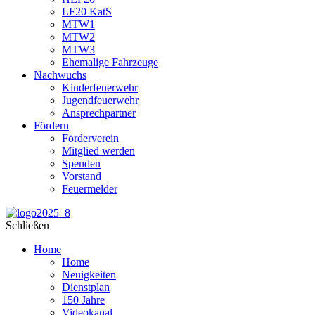
LF20 KatS
MTW1
MTW2
MTW3
Ehemalige Fahrzeuge
Nachwuchs
Kinderfeuerwehr
Jugendfeuerwehr
Ansprechpartner
Fördern
Förderverein
Mitglied werden
Spenden
Vorstand
Feuermelder
Schließen
Home
Home
Neuigkeiten
Dienstplan
150 Jahre
Videokanal