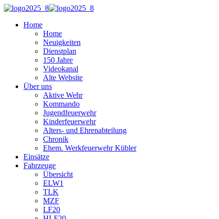
Home
Home
Neuigkeiten
Dienstplan
150 Jahre
Videokanal
Alte Website
Über uns
Aktive Wehr
Kommando
Jugendfeuerwehr
Kinderfeuerwehr
Alters- und Ehrenabteilung
Chronik
Ehem. Werkfeuerwehr Kübler
Einsätze
Fahrzeuge
Übersicht
ELW1
TLK
MZF
LF20
HLF20