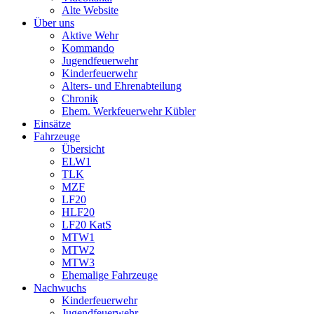
Alte Website
Über uns
Aktive Wehr
Kommando
Jugendfeuerwehr
Kinderfeuerwehr
Alters- und Ehrenabteilung
Chronik
Ehem. Werkfeuerwehr Kübler
Einsätze
Fahrzeuge
Übersicht
ELW1
TLK
MZF
LF20
HLF20
LF20 KatS
MTW1
MTW2
MTW3
Ehemalige Fahrzeuge
Nachwuchs
Kinderfeuerwehr
Jugendfeuerwehr