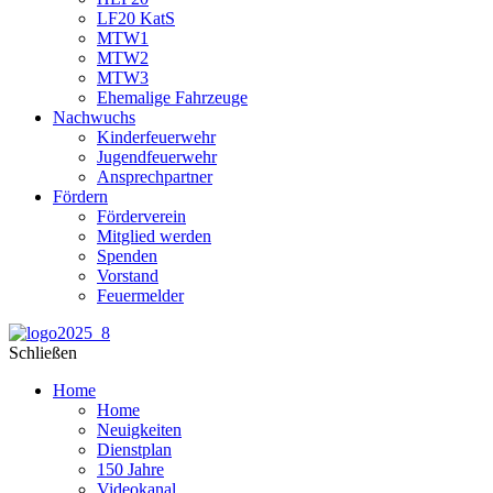
LF20 KatS
MTW1
MTW2
MTW3
Ehemalige Fahrzeuge
Nachwuchs
Kinderfeuerwehr
Jugendfeuerwehr
Ansprechpartner
Fördern
Förderverein
Mitglied werden
Spenden
Vorstand
Feuermelder
Schließen
Home
Home
Neuigkeiten
Dienstplan
150 Jahre
Videokanal