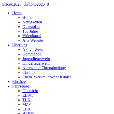
Home
Home
Neuigkeiten
Dienstplan
150 Jahre
Videokanal
Alte Website
Über uns
Aktive Wehr
Kommando
Jugendfeuerwehr
Kinderfeuerwehr
Alters- und Ehrenabteilung
Chronik
Ehem. Werkfeuerwehr Kübler
Einsätze
Fahrzeuge
Übersicht
ELW1
TLK
MZF
LF20
HLF20