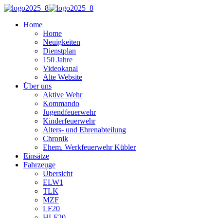
Home
Home
Neuigkeiten
Dienstplan
150 Jahre
Videokanal
Alte Website
Über uns
Aktive Wehr
Kommando
Jugendfeuerwehr
Kinderfeuerwehr
Alters- und Ehrenabteilung
Chronik
Ehem. Werkfeuerwehr Kübler
Einsätze
Fahrzeuge
Übersicht
ELW1
TLK
MZF
LF20
HLF20