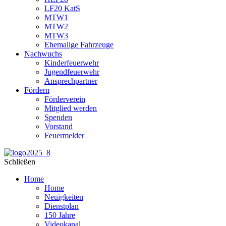
LF20 KatS
MTW1
MTW2
MTW3
Ehemalige Fahrzeuge
Nachwuchs
Kinderfeuerwehr
Jugendfeuerwehr
Ansprechpartner
Fördern
Förderverein
Mitglied werden
Spenden
Vorstand
Feuermelder
Schließen
Home
Home
Neuigkeiten
Dienstplan
150 Jahre
Videokanal