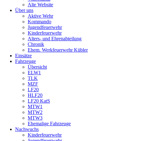
Alte Website
Über uns
Aktive Wehr
Kommando
Jugendfeuerwehr
Kinderfeuerwehr
Alters- und Ehrenabteilung
Chronik
Ehem. Werkfeuerwehr Kübler
Einsätze
Fahrzeuge
Übersicht
ELW1
TLK
MZF
LF20
HLF20
LF20 KatS
MTW1
MTW2
MTW3
Ehemalige Fahrzeuge
Nachwuchs
Kinderfeuerwehr
Jugendfeuerwehr