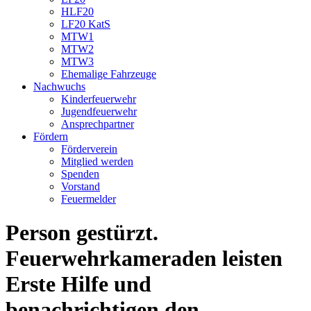
HLF20
LF20 KatS
MTW1
MTW2
MTW3
Ehemalige Fahrzeuge
Nachwuchs
Kinderfeuerwehr
Jugendfeuerwehr
Ansprechpartner
Fördern
Förderverein
Mitglied werden
Spenden
Vorstand
Feuermelder
Person gestürzt.
Feuerwehrkameraden leisten
Erste Hilfe und
benachrichtigen den