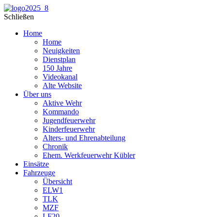
Schließen
Home
Home
Neuigkeiten
Dienstplan
150 Jahre
Videokanal
Alte Website
Über uns
Aktive Wehr
Kommando
Jugendfeuerwehr
Kinderfeuerwehr
Alters- und Ehrenabteilung
Chronik
Ehem. Werkfeuerwehr Kübler
Einsätze
Fahrzeuge
Übersicht
ELW1
TLK
MZF
LF20