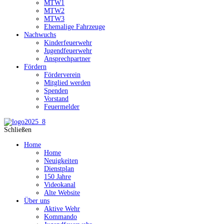
MTW1
MTW2
MTW3
Ehemalige Fahrzeuge
Nachwuchs
Kinderfeuerwehr
Jugendfeuerwehr
Ansprechpartner
Fördern
Förderverein
Mitglied werden
Spenden
Vorstand
Feuermelder
Schließen
Home
Home
Neuigkeiten
Dienstplan
150 Jahre
Videokanal
Alte Website
Über uns
Aktive Wehr
Kommando