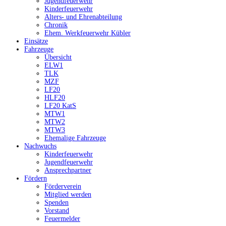
Jugendfeuerwehr
Kinderfeuerwehr
Alters- und Ehrenabteilung
Chronik
Ehem. Werkfeuerwehr Kübler
Einsätze
Fahrzeuge
Übersicht
ELW1
TLK
MZF
LF20
HLF20
LF20 KatS
MTW1
MTW2
MTW3
Ehemalige Fahrzeuge
Nachwuchs
Kinderfeuerwehr
Jugendfeuerwehr
Ansprechpartner
Fördern
Förderverein
Mitglied werden
Spenden
Vorstand
Feuermelder