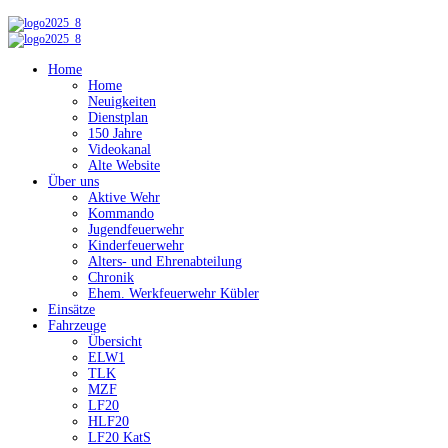
Home
Home
Neuigkeiten
Dienstplan
150 Jahre
Videokanal
Alte Website
Über uns
Aktive Wehr
Kommando
Jugendfeuerwehr
Kinderfeuerwehr
Alters- und Ehrenabteilung
Chronik
Ehem. Werkfeuerwehr Kübler
Einsätze
Fahrzeuge
Übersicht
ELW1
TLK
MZF
LF20
HLF20
LF20 KatS