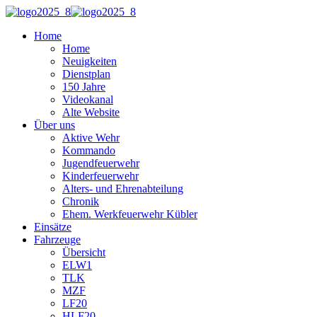
Home
Home
Neuigkeiten
Dienstplan
150 Jahre
Videokanal
Alte Website
Über uns
Aktive Wehr
Kommando
Jugendfeuerwehr
Kinderfeuerwehr
Alters- und Ehrenabteilung
Chronik
Ehem. Werkfeuerwehr Kübler
Einsätze
Fahrzeuge
Übersicht
ELW1
TLK
MZF
LF20
HLF20