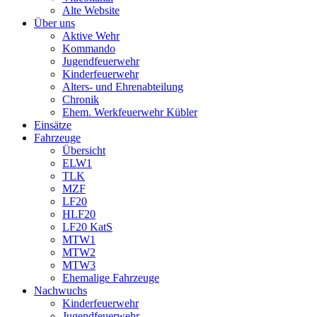
Alte Website
Über uns
Aktive Wehr
Kommando
Jugendfeuerwehr
Kinderfeuerwehr
Alters- und Ehrenabteilung
Chronik
Ehem. Werkfeuerwehr Kübler
Einsätze
Fahrzeuge
Übersicht
ELW1
TLK
MZF
LF20
HLF20
LF20 KatS
MTW1
MTW2
MTW3
Ehemalige Fahrzeuge
Nachwuchs
Kinderfeuerwehr
Jugendfeuerwehr