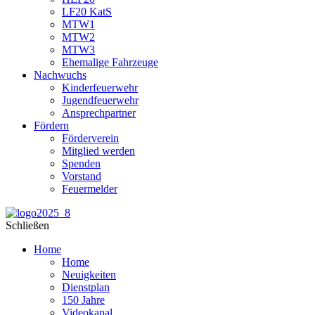
LF20 KatS
MTW1
MTW2
MTW3
Ehemalige Fahrzeuge
Nachwuchs
Kinderfeuerwehr
Jugendfeuerwehr
Ansprechpartner
Fördern
Förderverein
Mitglied werden
Spenden
Vorstand
Feuermelder
Schließen
Home
Home
Neuigkeiten
Dienstplan
150 Jahre
Videokanal