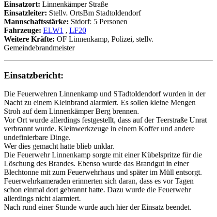
Einsatzort:
Linnenkämper Straße
Einsatzleiter:
Stellv. OrtsBm Stadtoldendorf
Mannschaftsstärke:
Stdorf: 5 Personen
Fahrzeuge:
ELW1
,
LF20
Weitere Kräfte:
OF Linnenkamp, Polizei, stellv.
Gemeindebrandmeister
Einsatzbericht:
Die Feuerwehren Linnenkamp und STadtoldendorf wurden in der
Nacht zu einem Kleinbrand alarmiert. Es sollen kleine Mengen
Stroh auf dem Linnenkämper Berg brennen.
Vor Ort wurde allerdings festgestellt, dass auf der Teerstraße Unrat
verbrannt wurde. Kleinwerkzeuge in einem Koffer und andere
undefinierbare Dinge.
Wer dies gemacht hatte blieb unklar.
Die Feuerwehr Linnenkamp sorgte mit einer Kübelspritze für die
Löschung des Brandes. Ebenso wurde das Brandgut in einer
Blechtonne mit zum Feuerwehrhaus und später im Müll entsorgt.
Feuerwehrkameraden erinnerten sich daran, dass es vor Tagen
schon einmal dort gebrannt hatte. Dazu wurde die Feuerwehr
allerdings nicht alarmiert.
Nach rund einer Stunde wurde auch hier der Einsatz beendet.