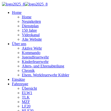
Home
Home
Neuigkeiten
Dienstplan
150 Jahre
Videokanal
Alte Website
Über uns
Aktive Wehr
Kommando
Jugendfeuerwehr
Kinderfeuerwehr
Alters- und Ehrenabteilung
Chronik
Ehem. Werkfeuerwehr Kübler
Einsätze
Fahrzeuge
Übersicht
ELW1
TLK
MZF
LF20
HLF20