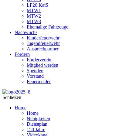
LF20 KatS
MTW1
MTW2
MTW3
Ehemalige Fahrzeuge
Nachwuchs
Kinderfeuerwehr
Jugendfeuerwehr
Ansprechpartner
Fördern
Förderverein
Mitglied werden
Spenden
Vorstand
Feuermelder
Schließen
Home
Home
Neuigkeiten
Dienstplan
150 Jahre
Videokanal