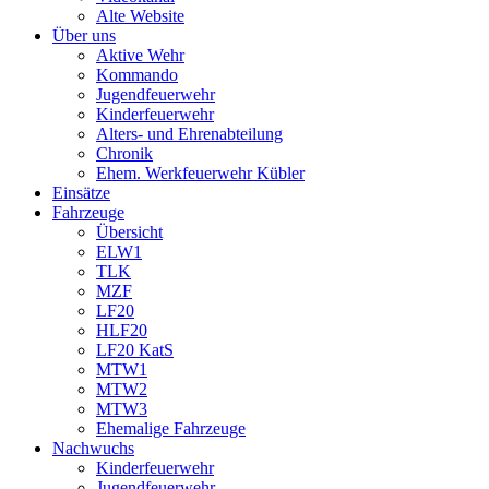
Alte Website
Über uns
Aktive Wehr
Kommando
Jugendfeuerwehr
Kinderfeuerwehr
Alters- und Ehrenabteilung
Chronik
Ehem. Werkfeuerwehr Kübler
Einsätze
Fahrzeuge
Übersicht
ELW1
TLK
MZF
LF20
HLF20
LF20 KatS
MTW1
MTW2
MTW3
Ehemalige Fahrzeuge
Nachwuchs
Kinderfeuerwehr
Jugendfeuerwehr