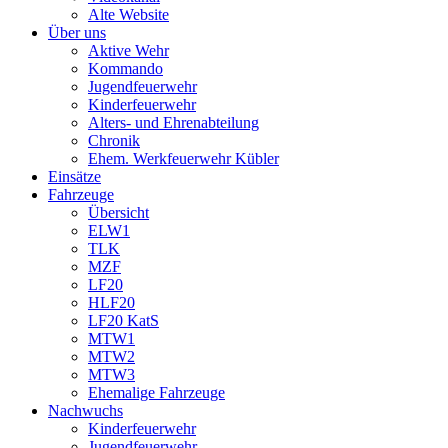
Alte Website
Über uns
Aktive Wehr
Kommando
Jugendfeuerwehr
Kinderfeuerwehr
Alters- und Ehrenabteilung
Chronik
Ehem. Werkfeuerwehr Kübler
Einsätze
Fahrzeuge
Übersicht
ELW1
TLK
MZF
LF20
HLF20
LF20 KatS
MTW1
MTW2
MTW3
Ehemalige Fahrzeuge
Nachwuchs
Kinderfeuerwehr
Jugendfeuerwehr