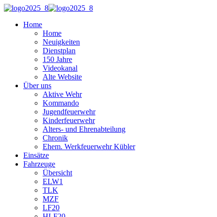
Home
Home
Neuigkeiten
Dienstplan
150 Jahre
Videokanal
Alte Website
Über uns
Aktive Wehr
Kommando
Jugendfeuerwehr
Kinderfeuerwehr
Alters- und Ehrenabteilung
Chronik
Ehem. Werkfeuerwehr Kübler
Einsätze
Fahrzeuge
Übersicht
ELW1
TLK
MZF
LF20
HLF20