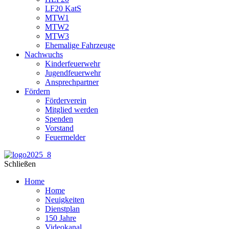
LF20 KatS
MTW1
MTW2
MTW3
Ehemalige Fahrzeuge
Nachwuchs
Kinderfeuerwehr
Jugendfeuerwehr
Ansprechpartner
Fördern
Förderverein
Mitglied werden
Spenden
Vorstand
Feuermelder
Schließen
Home
Home
Neuigkeiten
Dienstplan
150 Jahre
Videokanal