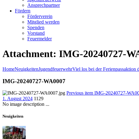
Ansprechpartner
Fördern
Förderverein
Mitglied werden
Spenden
Vorstand
Feuermelder
Attachment: IMG-20240727-W
Home
Neuigkeiten
Jugendfeuerwehr
Viel los bei der Ferienpassaktion d
IMG-20240727-WA0007
Previous item
IMG-20240727-WA0
1. August 2024
1129
No image description ...
Neuigkeiten