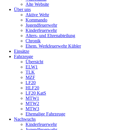
Alte Website
Über uns
Aktive Wehr
Kommando
Jugendfeuerwehr
Kinderfeuerwehr
Alters- und Ehrenabteilung
Chronik
Ehem. Werkfeuerwehr Kübler
Einsätze
Fahrzeuge
Übersicht
ELW1
TLK
MZF
LF20
HLF20
LF20 KatS
MTW1
MTW2
MTW3
Ehemalige Fahrzeuge
Nachwuchs
Kinderfeuerwehr
Jugendfeuerwehr