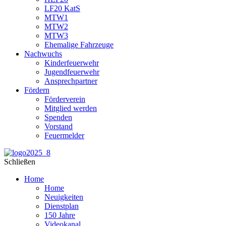
LF20 KatS
MTW1
MTW2
MTW3
Ehemalige Fahrzeuge
Nachwuchs
Kinderfeuerwehr
Jugendfeuerwehr
Ansprechpartner
Fördern
Förderverein
Mitglied werden
Spenden
Vorstand
Feuermelder
Schließen
Home
Home
Neuigkeiten
Dienstplan
150 Jahre
Videokanal