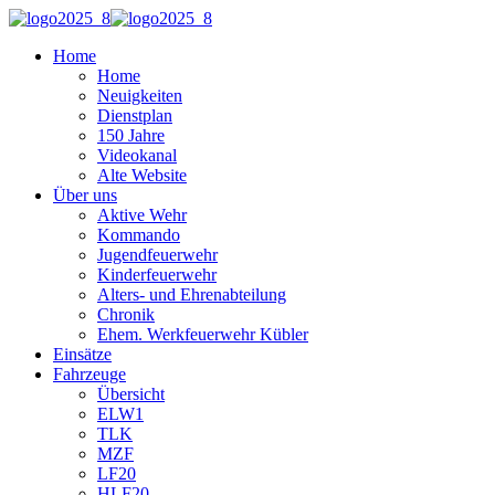
Home
Home
Neuigkeiten
Dienstplan
150 Jahre
Videokanal
Alte Website
Über uns
Aktive Wehr
Kommando
Jugendfeuerwehr
Kinderfeuerwehr
Alters- und Ehrenabteilung
Chronik
Ehem. Werkfeuerwehr Kübler
Einsätze
Fahrzeuge
Übersicht
ELW1
TLK
MZF
LF20
HLF20