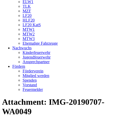
ELW1
TLK
MZF
LF20
HLF20
LF20 KatS
MTW1
MTW2
MTW3
Ehemalige Fahrzeuge
Nachwuchs
Kinderfeuerwehr
Jugendfeuerwehr
Ansprechpartner
Fördern
Förderverein
Mitglied werden
Spenden
Vorstand
Feuermelder
Attachment: IMG-20190707-
WA0049