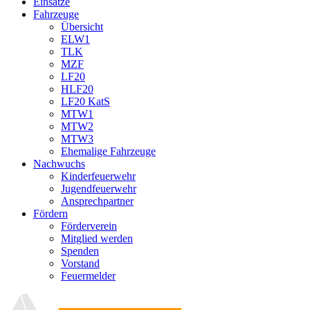
Einsätze
Fahrzeuge
Übersicht
ELW1
TLK
MZF
LF20
HLF20
LF20 KatS
MTW1
MTW2
MTW3
Ehemalige Fahrzeuge
Nachwuchs
Kinderfeuerwehr
Jugendfeuerwehr
Ansprechpartner
Fördern
Förderverein
Mitglied werden
Spenden
Vorstand
Feuermelder