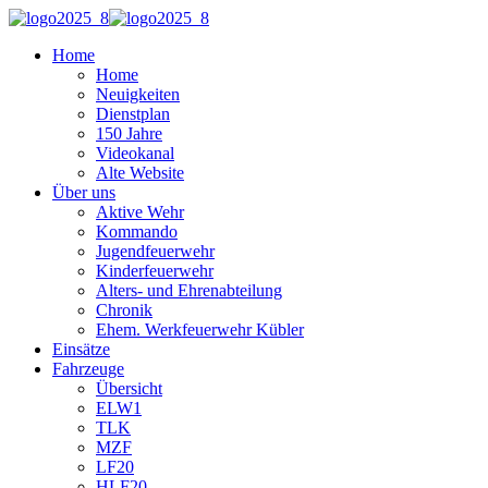
Home
Home
Neuigkeiten
Dienstplan
150 Jahre
Videokanal
Alte Website
Über uns
Aktive Wehr
Kommando
Jugendfeuerwehr
Kinderfeuerwehr
Alters- und Ehrenabteilung
Chronik
Ehem. Werkfeuerwehr Kübler
Einsätze
Fahrzeuge
Übersicht
ELW1
TLK
MZF
LF20
HLF20