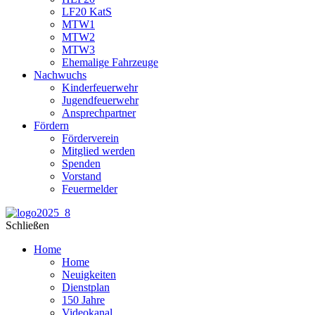
LF20 KatS
MTW1
MTW2
MTW3
Ehemalige Fahrzeuge
Nachwuchs
Kinderfeuerwehr
Jugendfeuerwehr
Ansprechpartner
Fördern
Förderverein
Mitglied werden
Spenden
Vorstand
Feuermelder
Schließen
Home
Home
Neuigkeiten
Dienstplan
150 Jahre
Videokanal