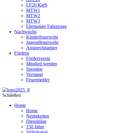
LF20 KatS
MTW1
MTW2
MTW3
Ehemalige Fahrzeuge
Nachwuchs
Kinderfeuerwehr
Jugendfeuerwehr
Ansprechpartner
Fördern
Förderverein
Mitglied werden
Spenden
Vorstand
Feuermelder
Schließen
Home
Home
Neuigkeiten
Dienstplan
150 Jahre
Videokanal