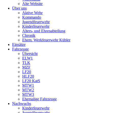
Alte Website
Über uns
Aktive Wehr
Kommando
Jugendfeuerwehr
Kinderfeuerwehr
Alters- und Ehrenabteilung
Chronik
Ehem. Werkfeuerwehr Kübler
Einsätze
Fahrzeuge
Übersicht
ELW1
TLK
MZF
LF20
HLF20
LF20 KatS
MTW1
MTW2
MTW3
Ehemalige Fahrzeuge
Nachwuchs
Kinderfeuerwehr
Jugendfeuerwehr