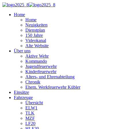
Home
Home
Neuigkeiten
Dienstplan
150 Jahre
Videokanal
Alte Website
Über uns
Aktive Wehr
Kommando
Jugendfeuerwehr
Kinderfeuerwehr
Alters- und Ehrenabteilung
Chronik
Ehem. Werkfeuerwehr Kübler
Einsätze
Fahrzeuge
Übersicht
ELW1
TLK
MZF
LF20
HLF20