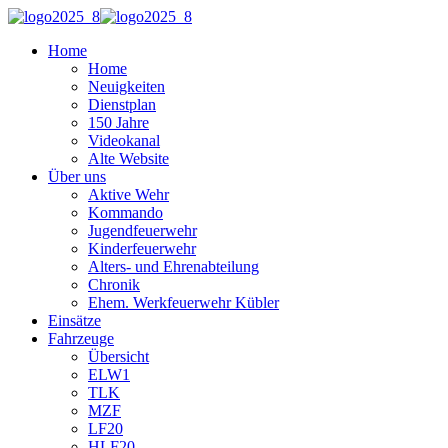
Home
Home
Neuigkeiten
Dienstplan
150 Jahre
Videokanal
Alte Website
Über uns
Aktive Wehr
Kommando
Jugendfeuerwehr
Kinderfeuerwehr
Alters- und Ehrenabteilung
Chronik
Ehem. Werkfeuerwehr Kübler
Einsätze
Fahrzeuge
Übersicht
ELW1
TLK
MZF
LF20
HLF20