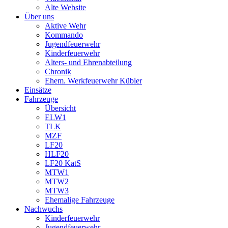
Alte Website
Über uns
Aktive Wehr
Kommando
Jugendfeuerwehr
Kinderfeuerwehr
Alters- und Ehrenabteilung
Chronik
Ehem. Werkfeuerwehr Kübler
Einsätze
Fahrzeuge
Übersicht
ELW1
TLK
MZF
LF20
HLF20
LF20 KatS
MTW1
MTW2
MTW3
Ehemalige Fahrzeuge
Nachwuchs
Kinderfeuerwehr
Jugendfeuerwehr