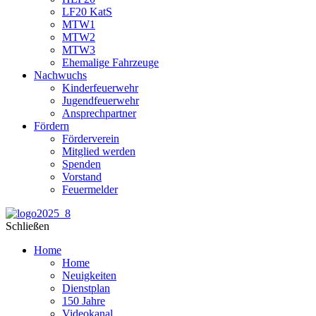
LF20 KatS
MTW1
MTW2
MTW3
Ehemalige Fahrzeuge
Nachwuchs
Kinderfeuerwehr
Jugendfeuerwehr
Ansprechpartner
Fördern
Förderverein
Mitglied werden
Spenden
Vorstand
Feuermelder
Schließen
Home
Home
Neuigkeiten
Dienstplan
150 Jahre
Videokanal