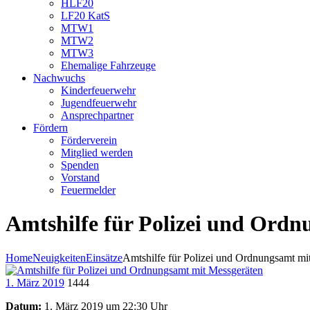
HLF20
LF20 KatS
MTW1
MTW2
MTW3
Ehemalige Fahrzeuge
Nachwuchs
Kinderfeuerwehr
Jugendfeuerwehr
Ansprechpartner
Fördern
Förderverein
Mitglied werden
Spenden
Vorstand
Feuermelder
Amtshilfe für Polizei und Ord
Home
Neuigkeiten
Einsätze
Amtshilfe für Polizei und Ordnungsamt mit
1. März 2019
1444
Datum:
1. März 2019 um 22:30 Uhr