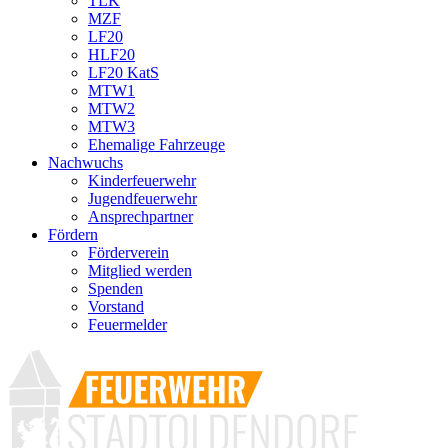
TLK
MZF
LF20
HLF20
LF20 KatS
MTW1
MTW2
MTW3
Ehemalige Fahrzeuge
Nachwuchs
Kinderfeuerwehr
Jugendfeuerwehr
Ansprechpartner
Fördern
Förderverein
Mitglied werden
Spenden
Vorstand
Feuermelder