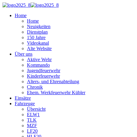
Home
Home
Neuigkeiten
Dienstplan
150 Jahre
Videokanal
Alte Website
Über uns
Aktive Wehr
Kommando
Jugendfeuerwehr
Kinderfeuerwehr
Alters- und Ehrenabteilung
Chronik
Ehem. Werkfeuerwehr Kübler
Einsätze
Fahrzeuge
Übersicht
ELW1
TLK
MZF
LF20
HLF20