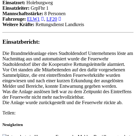
Einsatzort:
Holeburgweg
Einsatzleiter:
GrpFhr 1
Mannschaftsstärke:
8 Personen
Fahrzeuge:
ELW1
,
LF20
Weitere Kräfte:
Rettungsdienst Landkreis
Einsatzbericht:
Die Brandmeldeanlage eines Stadtoldendorf Unternehmens löste am
Nachmittag aus und automatisiert wurde die Feuerwehr
Stadtoldendorf über die Kooperative Rettungsleitstelle alarmiert.
Vor Ort standen alle Mitarbeitenden auf den dafür vorgesehenen
Sammelplätze, die erst eintreffenden Feuerwehrkräfte wurden
eingewiesen und nach einer kurzen Erkundung der ausgelösten
Melder und Bereiche, konnte Entwarnung gegeben werden.
Was die Anlage auslösen ließ war zu dem Zeitpunkt des Eintreffens
der Feuerwehr nicht mehr nachvollziehbar.
Die Anlage wurde zurückgestellt und die Feuerwehr rückte ab.
Teilen:
Neuigkeiten