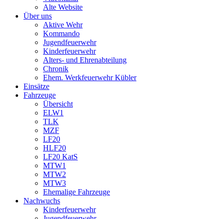
Alte Website
Über uns
Aktive Wehr
Kommando
Jugendfeuerwehr
Kinderfeuerwehr
Alters- und Ehrenabteilung
Chronik
Ehem. Werkfeuerwehr Kübler
Einsätze
Fahrzeuge
Übersicht
ELW1
TLK
MZF
LF20
HLF20
LF20 KatS
MTW1
MTW2
MTW3
Ehemalige Fahrzeuge
Nachwuchs
Kinderfeuerwehr
Jugendfeuerwehr