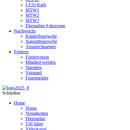
LF20 KatS
MTW1
MTW2
MTW3
Ehemalige Fahrzeuge
Nachwuchs
Kinderfeuerwehr
Jugendfeuerwehr
Ansprechpartner
Fördern
Förderverein
Mitglied werden
Spenden
Vorstand
Feuermelder
Schließen
Home
Home
Neuigkeiten
Dienstplan
150 Jahre
Videokanal