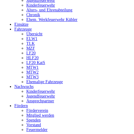
Jugendfeuerwehr
Kinderfeuerwehr
Alters- und Ehrenabteilung
Chronik
Ehem. Werkfeuerwehr Kübler
Einsätze
Fahrzeuge
Übersicht
ELW1
TLK
MZF
LF20
HLF20
LF20 KatS
MTW1
MTW2
MTW3
Ehemalige Fahrzeuge
Nachwuchs
Kinderfeuerwehr
Jugendfeuerwehr
Ansprechpartner
Fördern
Förderverein
Mitglied werden
Spenden
Vorstand
Feuermelder