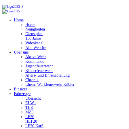
Home
Home
Neuigkeiten
Dienstplan
150 Jahre
Videokanal
Alte Website
Über uns
Aktive Wehr
Kommando
Jugendfeuerwehr
Kinderfeuerwehr
Alters- und Ehrenabteilung
Chronik
Ehem. Werkfeuerwehr Kübler
Einsätze
Fahrzeuge
Übersicht
ELW1
TLK
MZF
LF20
HLF20
LF20 KatS