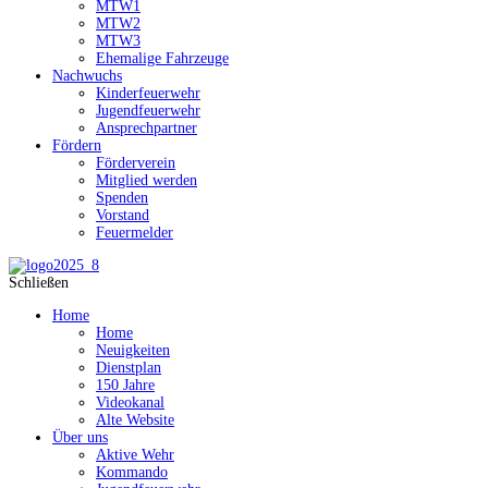
MTW1
MTW2
MTW3
Ehemalige Fahrzeuge
Nachwuchs
Kinderfeuerwehr
Jugendfeuerwehr
Ansprechpartner
Fördern
Förderverein
Mitglied werden
Spenden
Vorstand
Feuermelder
Schließen
Home
Home
Neuigkeiten
Dienstplan
150 Jahre
Videokanal
Alte Website
Über uns
Aktive Wehr
Kommando