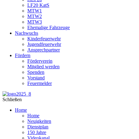
LF20 KatS
MTW1
MTW2
MTW3
Ehemalige Fahrzeuge
Nachwuchs
Kinderfeuerwehr
Jugendfeuerwehr
Ansprechpartner
Fördern
Förderverein
Mitglied werden
Spenden
Vorstand
Feuermelder
Schließen
Home
Home
Neuigkeiten
Dienstplan
150 Jahre
Videokanal