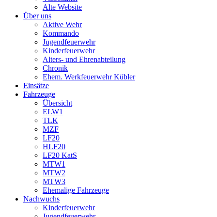
Alte Website
Über uns
Aktive Wehr
Kommando
Jugendfeuerwehr
Kinderfeuerwehr
Alters- und Ehrenabteilung
Chronik
Ehem. Werkfeuerwehr Kübler
Einsätze
Fahrzeuge
Übersicht
ELW1
TLK
MZF
LF20
HLF20
LF20 KatS
MTW1
MTW2
MTW3
Ehemalige Fahrzeuge
Nachwuchs
Kinderfeuerwehr
Jugendfeuerwehr