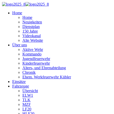
Home
Home
Neuigkeiten
Dienstplan
150 Jahre
Videokanal
Alte Website
Über uns
Aktive Wehr
Kommando
Jugendfeuerwehr
Kinderfeuerwehr
Alters- und Ehrenabteilung
Chronik
Ehem. Werkfeuerwehr Kübler
Einsätze
Fahrzeuge
Übersicht
ELW1
TLK
MZF
LF20
HLF20