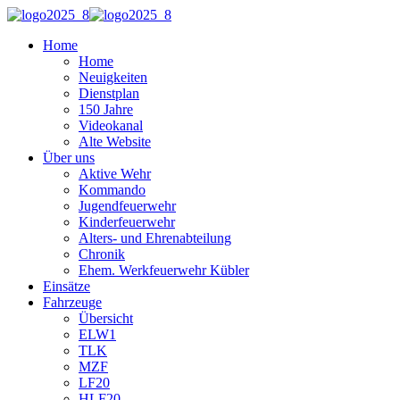
Home
Home
Neuigkeiten
Dienstplan
150 Jahre
Videokanal
Alte Website
Über uns
Aktive Wehr
Kommando
Jugendfeuerwehr
Kinderfeuerwehr
Alters- und Ehrenabteilung
Chronik
Ehem. Werkfeuerwehr Kübler
Einsätze
Fahrzeuge
Übersicht
ELW1
TLK
MZF
LF20
HLF20