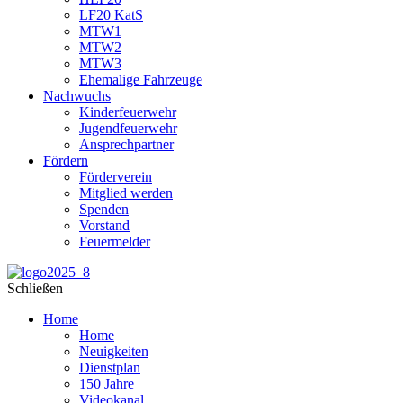
LF20 KatS
MTW1
MTW2
MTW3
Ehemalige Fahrzeuge
Nachwuchs
Kinderfeuerwehr
Jugendfeuerwehr
Ansprechpartner
Fördern
Förderverein
Mitglied werden
Spenden
Vorstand
Feuermelder
Schließen
Home
Home
Neuigkeiten
Dienstplan
150 Jahre
Videokanal