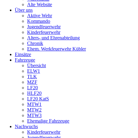
Alte Website
Über uns
Aktive Wehr
Kommando
Jugendfeuerwehr
Kinderfeuerwehr
Alters- und Ehrenabteilung
Chronik
Ehem. Werkfeuerwehr Kübler
Einsätze
Fahrzeuge
Übersicht
ELW1
TLK
MZF
LF20
HLF20
LF20 KatS
MTW1
MTW2
MTW3
Ehemalige Fahrzeuge
Nachwuchs
Kinderfeuerwehr
Jugendfeuerwehr