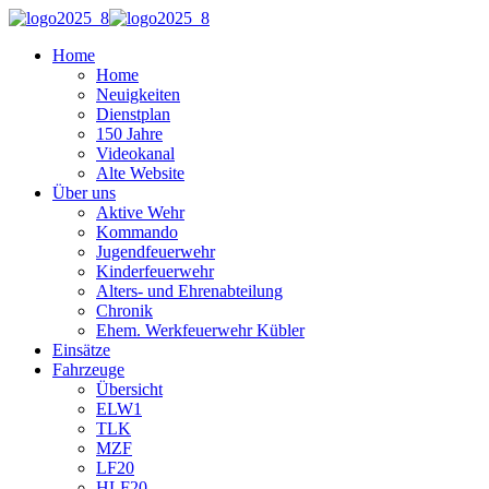
Home
Home
Neuigkeiten
Dienstplan
150 Jahre
Videokanal
Alte Website
Über uns
Aktive Wehr
Kommando
Jugendfeuerwehr
Kinderfeuerwehr
Alters- und Ehrenabteilung
Chronik
Ehem. Werkfeuerwehr Kübler
Einsätze
Fahrzeuge
Übersicht
ELW1
TLK
MZF
LF20
HLF20