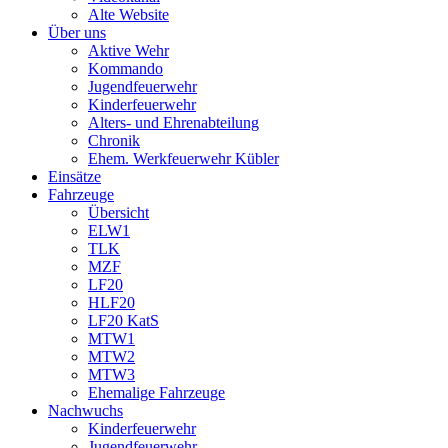
Alte Website
Über uns
Aktive Wehr
Kommando
Jugendfeuerwehr
Kinderfeuerwehr
Alters- und Ehrenabteilung
Chronik
Ehem. Werkfeuerwehr Kübler
Einsätze
Fahrzeuge
Übersicht
ELW1
TLK
MZF
LF20
HLF20
LF20 KatS
MTW1
MTW2
MTW3
Ehemalige Fahrzeuge
Nachwuchs
Kinderfeuerwehr
Jugendfeuerwehr