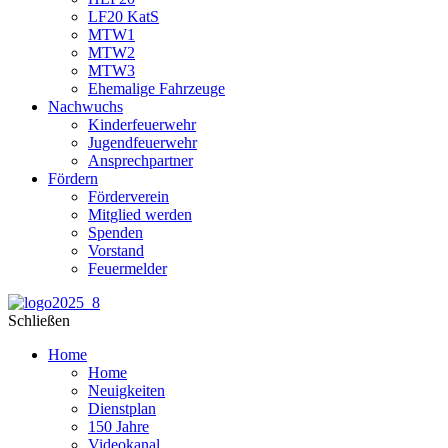
LF20 KatS
MTW1
MTW2
MTW3
Ehemalige Fahrzeuge
Nachwuchs
Kinderfeuerwehr
Jugendfeuerwehr
Ansprechpartner
Fördern
Förderverein
Mitglied werden
Spenden
Vorstand
Feuermelder
Schließen
Home
Home
Neuigkeiten
Dienstplan
150 Jahre
Videokanal