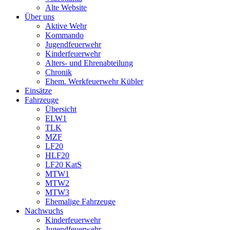
Alte Website
Über uns
Aktive Wehr
Kommando
Jugendfeuerwehr
Kinderfeuerwehr
Alters- und Ehrenabteilung
Chronik
Ehem. Werkfeuerwehr Kübler
Einsätze
Fahrzeuge
Übersicht
ELW1
TLK
MZF
LF20
HLF20
LF20 KatS
MTW1
MTW2
MTW3
Ehemalige Fahrzeuge
Nachwuchs
Kinderfeuerwehr
Jugendfeuerwehr