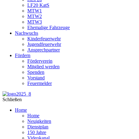
LF20 KatS
MTW1
MTW2
MTW3
Ehemalige Fahrzeuge
Nachwuchs
Kinderfeuerwehr
Jugendfeuerwehr
Ansprechpartner
Fördern
Förderverein
Mitglied werden
Spenden
Vorstand
Feuermelder
Schließen
Home
Home
Neuigkeiten
Dienstplan
150 Jahre
Videokanal