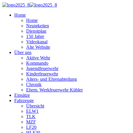
Home
Home
Neuigkeiten
Dienstplan
150 Jahre
Videokanal
Alte Website
Über uns
Aktive Wehr
Kommando
Jugendfeuerwehr
Kinderfeuerwehr
Alters- und Ehrenabteilung
Chronik
Ehem. Werkfeuerwehr Kübler
Einsätze
Fahrzeuge
Übersicht
ELW1
TLK
MZF
LF20
HLF20