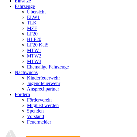
Einsätze
Fahrzeuge
Übersicht
ELW1
TLK
MZF
LF20
HLF20
LF20 KatS
MTW1
MTW2
MTW3
Ehemalige Fahrzeuge
Nachwuchs
Kinderfeuerwehr
Jugendfeuerwehr
Ansprechpartner
Fördern
Förderverein
Mitglied werden
Spenden
Vorstand
Feuermelder