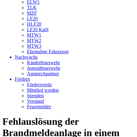
ELW1
TLK
MZF
LF20
HLF20
LF20 KatS
MTW1
MTW2
MTW3
Ehemalige Fahrzeuge
Nachwuchs
Kinderfeuerwehr
Jugendfeuerwehr
Ansprechpartner
Fördern
Förderverein
Mitglied werden
Spenden
Vorstand
Feuermelder
Fehlauslösung der
Brandmeldeanlage in einem