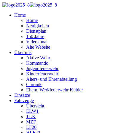
Home
Home
Neuigkeiten
Dienstplan
150 Jahre
Videokanal
Alte Website
Über uns
Aktive Wehr
Kommando
Jugendfeuerwehr
Kinderfeuerwehr
Alters- und Ehrenabteilung
Chronik
Ehem. Werkfeuerwehr Kübler
Einsätze
Fahrzeuge
Übersicht
ELW1
TLK
MZF
LF20
HLF20