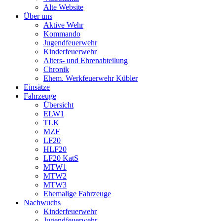
Alte Website
Über uns
Aktive Wehr
Kommando
Jugendfeuerwehr
Kinderfeuerwehr
Alters- und Ehrenabteilung
Chronik
Ehem. Werkfeuerwehr Kübler
Einsätze
Fahrzeuge
Übersicht
ELW1
TLK
MZF
LF20
HLF20
LF20 KatS
MTW1
MTW2
MTW3
Ehemalige Fahrzeuge
Nachwuchs
Kinderfeuerwehr
Jugendfeuerwehr