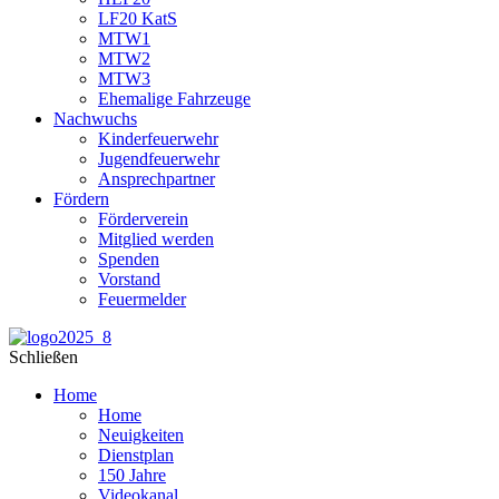
LF20 KatS
MTW1
MTW2
MTW3
Ehemalige Fahrzeuge
Nachwuchs
Kinderfeuerwehr
Jugendfeuerwehr
Ansprechpartner
Fördern
Förderverein
Mitglied werden
Spenden
Vorstand
Feuermelder
Schließen
Home
Home
Neuigkeiten
Dienstplan
150 Jahre
Videokanal