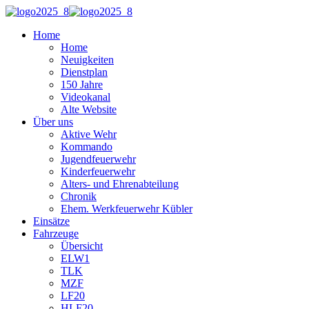
Home
Home
Neuigkeiten
Dienstplan
150 Jahre
Videokanal
Alte Website
Über uns
Aktive Wehr
Kommando
Jugendfeuerwehr
Kinderfeuerwehr
Alters- und Ehrenabteilung
Chronik
Ehem. Werkfeuerwehr Kübler
Einsätze
Fahrzeuge
Übersicht
ELW1
TLK
MZF
LF20
HLF20