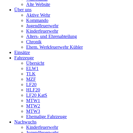
Alte Website
Über uns
Aktive Wehr
Kommando
Jugendfeuerwehr
Kinderfeuerwehr
Alters- und Ehrenabteilung
Chronik
Ehem. Werkfeuerwehr Kübler
Einsätze
Fahrzeuge
Übersicht
ELW1
TLK
MZF
LF20
HLF20
LF20 KatS
MTW1
MTW2
MTW3
Ehemalige Fahrzeuge
Nachwuchs
Kinderfeuerwehr
Jugendfeuerwehr