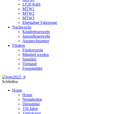
LF20 KatS
MTW1
MTW2
MTW3
Ehemalige Fahrzeuge
Nachwuchs
Kinderfeuerwehr
Jugendfeuerwehr
Ansprechpartner
Fördern
Förderverein
Mitglied werden
Spenden
Vorstand
Feuermelder
Schließen
Home
Home
Neuigkeiten
Dienstplan
150 Jahre
Videokanal