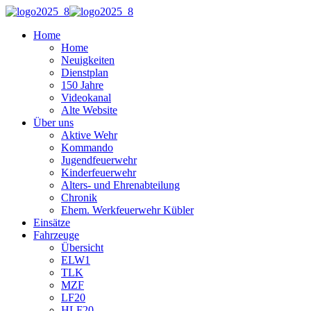
Home
Home
Neuigkeiten
Dienstplan
150 Jahre
Videokanal
Alte Website
Über uns
Aktive Wehr
Kommando
Jugendfeuerwehr
Kinderfeuerwehr
Alters- und Ehrenabteilung
Chronik
Ehem. Werkfeuerwehr Kübler
Einsätze
Fahrzeuge
Übersicht
ELW1
TLK
MZF
LF20
HLF20