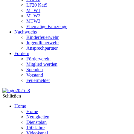
LF20 KatS
MTW1
MTW2
MTW3
Ehemalige Fahrzeuge
Nachwuchs
Kinderfeuerwehr
Jugendfeuerwehr
Ansprechpartner
Fördern
Förderverein
Mitglied werden
Spenden
Vorstand
Feuermelder
Schließen
Home
Home
Neuigkeiten
Dienstplan
150 Jahre
Videokanal