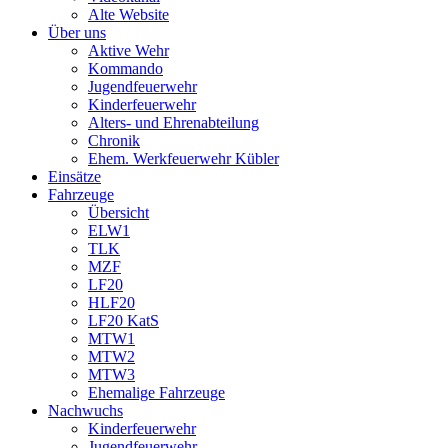
Alte Website
Über uns
Aktive Wehr
Kommando
Jugendfeuerwehr
Kinderfeuerwehr
Alters- und Ehrenabteilung
Chronik
Ehem. Werkfeuerwehr Kübler
Einsätze
Fahrzeuge
Übersicht
ELW1
TLK
MZF
LF20
HLF20
LF20 KatS
MTW1
MTW2
MTW3
Ehemalige Fahrzeuge
Nachwuchs
Kinderfeuerwehr
Jugendfeuerwehr