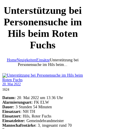
Unterstützung bei
Personensuche im
Hils beim Roten
Fuchs
Home
Neuigkeiten
Einsätze
Unterstützung bei
Personensuche im Hils beim...
20. Mai 2022
1624
Datum:
20. Mai 2022 um 13:36 Uhr
Alarmierungsart:
FK ELW
Dauer:
3 Stunden 54 Minuten
Einsatzart:
NH TH
Einsatzort:
Hils, Roter Fuchs
Einsatzleiter:
Gemeindebrandmeister
Mannschaftsstärke:
3, insgesamt rund 70