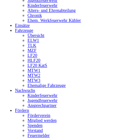
Jugendfeuerwehr
Kinderfeuerwehr
Alters- und Ehrenabteilung
Chronik
Ehem. Werkfeuerwehr Kübler
Einsätze
Fahrzeuge
Übersicht
ELW1
TLK
MZF
LF20
HLF20
LF20 KatS
MTW1
MTW2
MTW3
Ehemalige Fahrzeuge
Nachwuchs
Kinderfeuerwehr
Jugendfeuerwehr
Ansprechpartner
Fördern
Förderverein
Mitglied werden
Spenden
Vorstand
Feuermelder