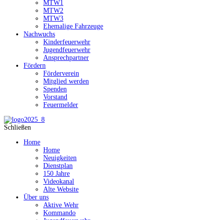
MTW1
MTW2
MTW3
Ehemalige Fahrzeuge
Nachwuchs
Kinderfeuerwehr
Jugendfeuerwehr
Ansprechpartner
Fördern
Förderverein
Mitglied werden
Spenden
Vorstand
Feuermelder
Schließen
Home
Home
Neuigkeiten
Dienstplan
150 Jahre
Videokanal
Alte Website
Über uns
Aktive Wehr
Kommando