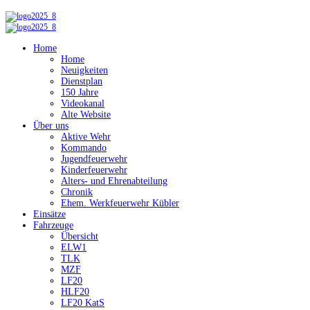
Home
Home
Neuigkeiten
Dienstplan
150 Jahre
Videokanal
Alte Website
Über uns
Aktive Wehr
Kommando
Jugendfeuerwehr
Kinderfeuerwehr
Alters- und Ehrenabteilung
Chronik
Ehem. Werkfeuerwehr Kübler
Einsätze
Fahrzeuge
Übersicht
ELW1
TLK
MZF
LF20
HLF20
LF20 KatS