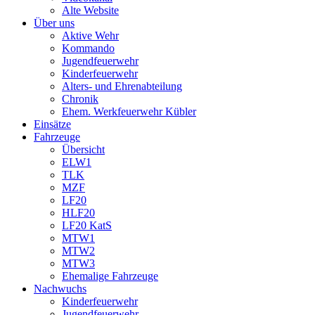
Alte Website
Über uns
Aktive Wehr
Kommando
Jugendfeuerwehr
Kinderfeuerwehr
Alters- und Ehrenabteilung
Chronik
Ehem. Werkfeuerwehr Kübler
Einsätze
Fahrzeuge
Übersicht
ELW1
TLK
MZF
LF20
HLF20
LF20 KatS
MTW1
MTW2
MTW3
Ehemalige Fahrzeuge
Nachwuchs
Kinderfeuerwehr
Jugendfeuerwehr