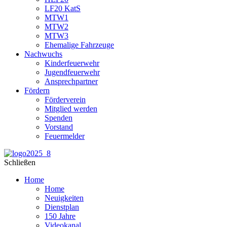
LF20 KatS
MTW1
MTW2
MTW3
Ehemalige Fahrzeuge
Nachwuchs
Kinderfeuerwehr
Jugendfeuerwehr
Ansprechpartner
Fördern
Förderverein
Mitglied werden
Spenden
Vorstand
Feuermelder
Schließen
Home
Home
Neuigkeiten
Dienstplan
150 Jahre
Videokanal