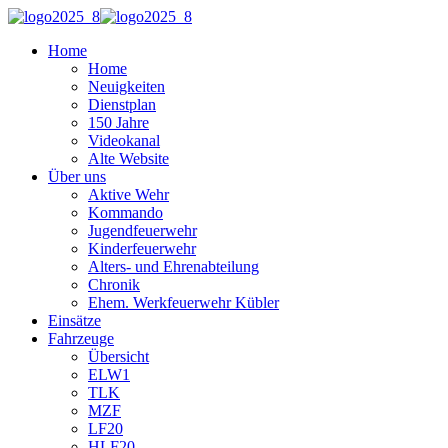
Home
Home
Neuigkeiten
Dienstplan
150 Jahre
Videokanal
Alte Website
Über uns
Aktive Wehr
Kommando
Jugendfeuerwehr
Kinderfeuerwehr
Alters- und Ehrenabteilung
Chronik
Ehem. Werkfeuerwehr Kübler
Einsätze
Fahrzeuge
Übersicht
ELW1
TLK
MZF
LF20
HLF20