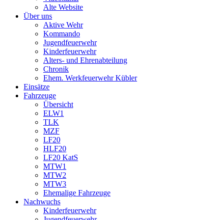
Alte Website
Über uns
Aktive Wehr
Kommando
Jugendfeuerwehr
Kinderfeuerwehr
Alters- und Ehrenabteilung
Chronik
Ehem. Werkfeuerwehr Kübler
Einsätze
Fahrzeuge
Übersicht
ELW1
TLK
MZF
LF20
HLF20
LF20 KatS
MTW1
MTW2
MTW3
Ehemalige Fahrzeuge
Nachwuchs
Kinderfeuerwehr
Jugendfeuerwehr