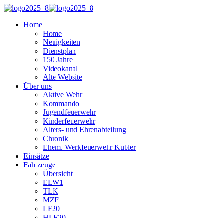
Home
Home
Neuigkeiten
Dienstplan
150 Jahre
Videokanal
Alte Website
Über uns
Aktive Wehr
Kommando
Jugendfeuerwehr
Kinderfeuerwehr
Alters- und Ehrenabteilung
Chronik
Ehem. Werkfeuerwehr Kübler
Einsätze
Fahrzeuge
Übersicht
ELW1
TLK
MZF
LF20
HLF20