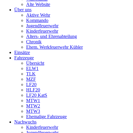
Alte Website
Über uns
Aktive Wehr
Kommando
Jugendfeuerwehr
Kinderfeuerwehr
Alters- und Ehrenabteilung
Chronik
Ehem. Werkfeuerwehr Kübler
Einsätze
Fahrzeuge
Übersicht
ELW1
TLK
MZF
LF20
HLF20
LF20 KatS
MTW1
MTW2
MTW3
Ehemalige Fahrzeuge
Nachwuchs
Kinderfeuerwehr
Jugendfeuerwehr