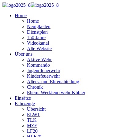
Home
Home
Neuigkeiten
Dienstplan
150 Jahre
Videokanal
Alte Website
Über uns
Aktive Wehr
Kommando
Jugendfeuerwehr
Kinderfeuerwehr
Alters- und Ehrenabteilung
Chronik
Ehem. Werkfeuerwehr Kübler
Einsätze
Fahrzeuge
Übersicht
ELW1
TLK
MZF
LF20
HLF20