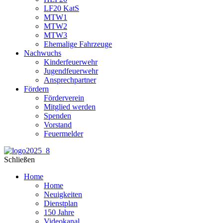
LF20 KatS
MTW1
MTW2
MTW3
Ehemalige Fahrzeuge
Nachwuchs
Kinderfeuerwehr
Jugendfeuerwehr
Ansprechpartner
Fördern
Förderverein
Mitglied werden
Spenden
Vorstand
Feuermelder
Schließen
Home
Home
Neuigkeiten
Dienstplan
150 Jahre
Videokanal