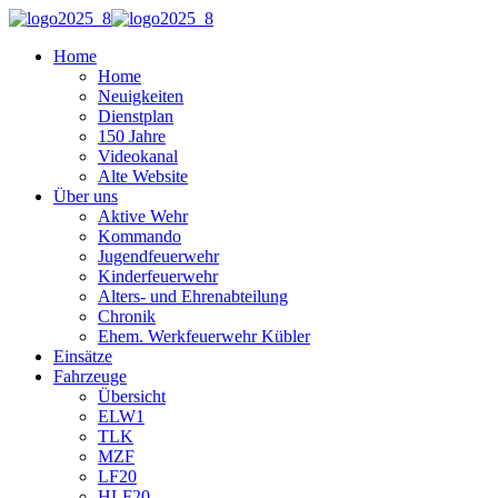
Home
Home
Neuigkeiten
Dienstplan
150 Jahre
Videokanal
Alte Website
Über uns
Aktive Wehr
Kommando
Jugendfeuerwehr
Kinderfeuerwehr
Alters- und Ehrenabteilung
Chronik
Ehem. Werkfeuerwehr Kübler
Einsätze
Fahrzeuge
Übersicht
ELW1
TLK
MZF
LF20
HLF20