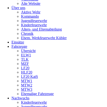
Alte Website
Über uns
Aktive Wehr
Kommando
Jugendfeuerwehr
Kinderfeuerwehr
Alters- und Ehrenabteilung
Chronik
Ehem. Werkfeuerwehr Kübler
Einsätze
Fahrzeuge
Übersicht
ELW1
TLK
MZF
LF20
HLF20
LF20 KatS
MTW1
MTW2
MTW3
Ehemalige Fahrzeuge
Nachwuchs
Kinderfeuerwehr
Jugendfeuerwehr