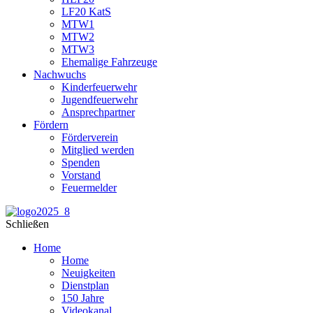
LF20 KatS
MTW1
MTW2
MTW3
Ehemalige Fahrzeuge
Nachwuchs
Kinderfeuerwehr
Jugendfeuerwehr
Ansprechpartner
Fördern
Förderverein
Mitglied werden
Spenden
Vorstand
Feuermelder
Schließen
Home
Home
Neuigkeiten
Dienstplan
150 Jahre
Videokanal