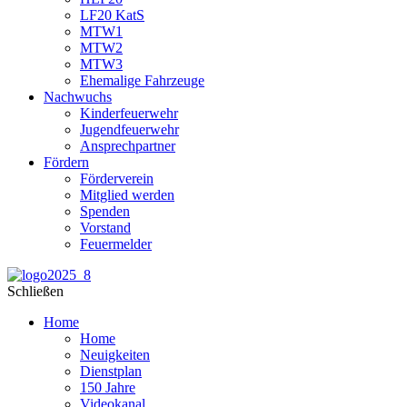
LF20 KatS
MTW1
MTW2
MTW3
Ehemalige Fahrzeuge
Nachwuchs
Kinderfeuerwehr
Jugendfeuerwehr
Ansprechpartner
Fördern
Förderverein
Mitglied werden
Spenden
Vorstand
Feuermelder
Schließen
Home
Home
Neuigkeiten
Dienstplan
150 Jahre
Videokanal