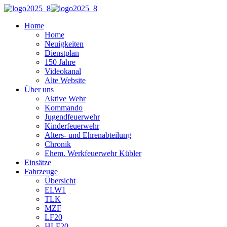
Home
Home
Neuigkeiten
Dienstplan
150 Jahre
Videokanal
Alte Website
Über uns
Aktive Wehr
Kommando
Jugendfeuerwehr
Kinderfeuerwehr
Alters- und Ehrenabteilung
Chronik
Ehem. Werkfeuerwehr Kübler
Einsätze
Fahrzeuge
Übersicht
ELW1
TLK
MZF
LF20
HLF20