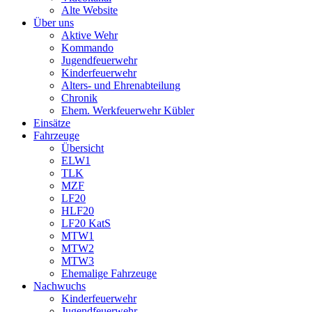
Alte Website
Über uns
Aktive Wehr
Kommando
Jugendfeuerwehr
Kinderfeuerwehr
Alters- und Ehrenabteilung
Chronik
Ehem. Werkfeuerwehr Kübler
Einsätze
Fahrzeuge
Übersicht
ELW1
TLK
MZF
LF20
HLF20
LF20 KatS
MTW1
MTW2
MTW3
Ehemalige Fahrzeuge
Nachwuchs
Kinderfeuerwehr
Jugendfeuerwehr