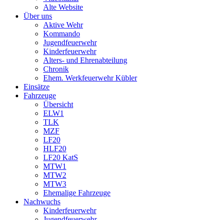
Alte Website
Über uns
Aktive Wehr
Kommando
Jugendfeuerwehr
Kinderfeuerwehr
Alters- und Ehrenabteilung
Chronik
Ehem. Werkfeuerwehr Kübler
Einsätze
Fahrzeuge
Übersicht
ELW1
TLK
MZF
LF20
HLF20
LF20 KatS
MTW1
MTW2
MTW3
Ehemalige Fahrzeuge
Nachwuchs
Kinderfeuerwehr
Jugendfeuerwehr