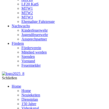
LF20 KatS
MTW1
MTW2
MTW3
Ehemalige Fahrzeuge
Nachwuchs
Kinderfeuerwehr
Jugendfeuerwehr
Ansprechpartner
Fördern
Förderverein
Mitglied werden
Spenden
Vorstand
Feuermelder
Schließen
Home
Home
Neuigkeiten
Dienstplan
150 Jahre
Videokanal