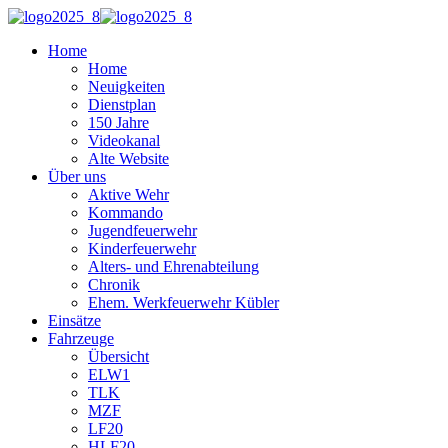
Home
Home
Neuigkeiten
Dienstplan
150 Jahre
Videokanal
Alte Website
Über uns
Aktive Wehr
Kommando
Jugendfeuerwehr
Kinderfeuerwehr
Alters- und Ehrenabteilung
Chronik
Ehem. Werkfeuerwehr Kübler
Einsätze
Fahrzeuge
Übersicht
ELW1
TLK
MZF
LF20
HLF20